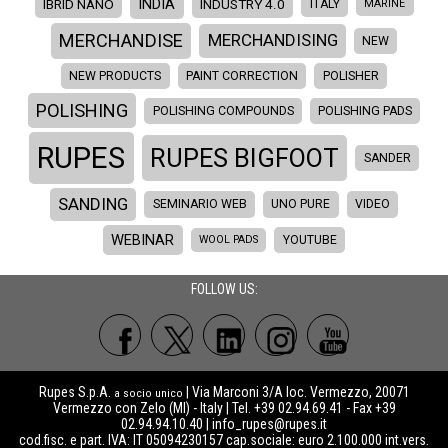
INDIA
IBRID NANO
INDUSTRY 4.0
ITALY
MARINE
MERCHANDISE
MERCHANDISING
NEW
NEW PRODUCTS
PAINT CORRECTION
POLISHER
POLISHING
POLISHING COMPOUNDS
POLISHING PADS
RUPES
RUPES BIGFOOT
SANDER
SANDING
SEMINARIO WEB
UNO PURE
VIDEO
WEBINAR
WOOL PADS
YOUTUBE
FOLLOW US:
Rupes S.p.A.
| Via Marconi 3/A loc. Vermezzo, 20071
a socio unico
Vermezzo con Zelo (MI) - Italy | Tel. +39 02.94.69.41 - Fax +39
02.94.94.10.40 |
info_rupes@rupes.it
cod.fisc. e part. IVA: IT 05094230157 cap.sociale: euro 2.100.000 int.vers.