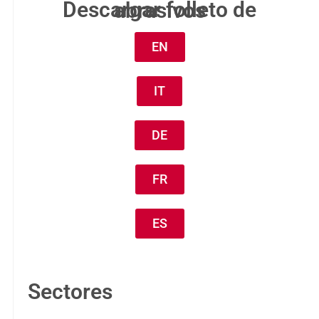
Descargar folleto de abrasivos
EN
IT
DE
FR
ES
Sectores