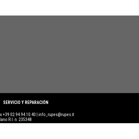
SERVICIO Y REPARACIÓN
ax +39 02.94.94.10.40 |
info_rupes@rupes.it
lano R.I. n. 235348
001
|
IQNet
certified company