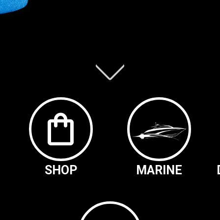
shopping_bag
SHOP
MARINE