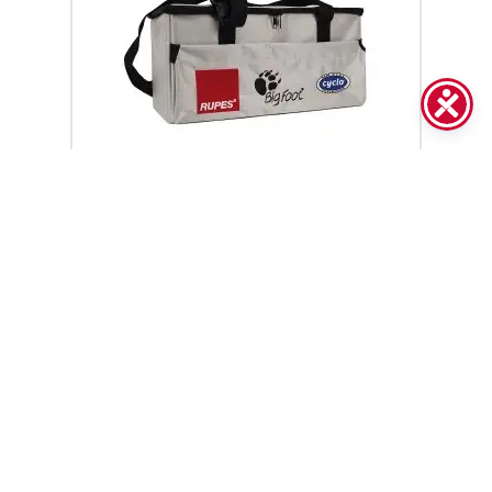
9.Z1169/BF
Rotary BigFoot bag
9.Z998/BF