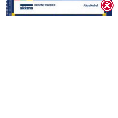
Lee mas...
Bell’auto – Italy – January 2017
RESEÑA DE LA PRENSA