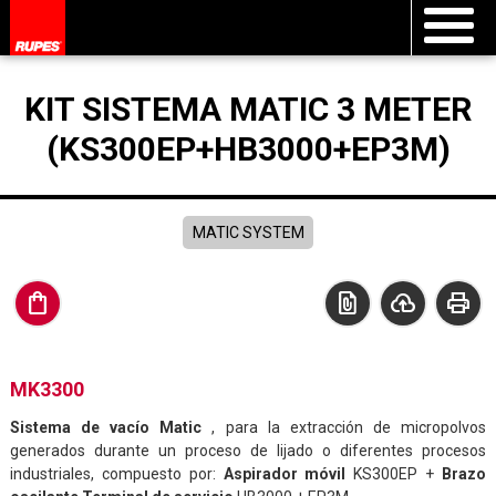
KIT SISTEMA MATIC 3 METER
(KS300EP+HB3000+EP3M)
MATIC SYSTEM
shopping_bag
file_present
cloud_upload
print
MK3300
Sistema de vacío Matic
, para la extracción de micropolvos
generados durante un proceso de lijado o diferentes procesos
industriales, compuesto por:
Aspirador móvil
KS300EP +
Brazo