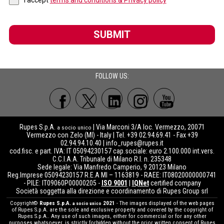
I accept
terms and conditions & Privacy policy
SUBMIT
FOLLOW US:
Rupes S.p.A.
| Via Marconi 3/A loc. Vermezzo, 20071
a socio unico
Vermezzo con Zelo (MI) - Italy | Tel. +39 02.94.69.41 - Fax +39
02.94.94.10.40 |
info_rupes@rupes.it
cod.fisc. e part. IVA: IT 05094230157 cap.sociale: euro 2.100.000 int.vers.
C.C.I.A.A. Tribunale di Milano R.I. n. 235348
Sede legale: Via Manfredo Camperio, 9 20123 Milano
Reg.Imprese 05094230157 R.E.A MI – 1163819 - RAEE: IT08020000000741
- PILE: IT09060P00000205 -
ISO 9001
|
IQNet
certified company
Società soggetta alla direzione e coordinamento di Rupes Group srl
Copyright©
Rupes S.p.A.
2021
- The images displayed of the web pages
a socio unico
of Rupes S.p.A. are the sole and exclusive property and covered by the copyright of
Rupes S.p.A.. Any use of such images, either for commercial or for any other
purposes whatsoever, is strictly forbidden without the prior written consent of Rupes