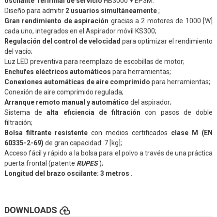
oscilante
Terminal de servicio
HB3000 + EP3M.
Diseño para admitir
2 usuarios simultáneamente
;
Gran rendimiento de aspiración
gracias a 2 motores de 1000 [W]
cada uno, integrados en el Aspirador móvil KS300;
Regulación del control de velocidad
para optimizar el rendimiento
del vacío;
Luz LED preventiva para reemplazo de escobillas de motor;
Enchufes eléctricos automáticos
para herramientas;
Conexiones automáticas de aire comprimido
para herramientas;
Conexión de aire comprimido regulada;
Arranque remoto manual y automático
del aspirador;
Sistema de
alta eficiencia de filtración
con pasos de doble
filtración;
Bolsa filtrante resistente
con medios certificados
clase M (EN
60335-2-69)
de gran capacidad: 7 [kg];
Acceso fácil y rápido a la bolsa para el polvo a través de una práctica
puerta frontal (patente
RUPES
);
Longitud del brazo oscilante: 3 metros
.
cloud_upload
DOWNLOADS