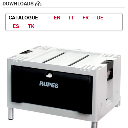
cloud_upload
DOWNLOADS
CATALOGUE
EN
IT
FR
DE
ES
TK