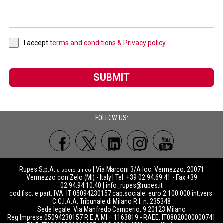
I accept
terms and conditions & Privacy policy
SUBMIT
FOLLOW US:
Rupes S.p.A.
| Via Marconi 3/A loc. Vermezzo, 20071
a socio unico
Vermezzo con Zelo (MI) - Italy | Tel. +39 02.94.69.41 - Fax +39
02.94.94.10.40 |
info_rupes@rupes.it
cod.fisc. e part. IVA: IT 05094230157 cap.sociale: euro 2.100.000 int.vers.
C.C.I.A.A. Tribunale di Milano R.I. n. 235348
Sede legale: Via Manfredo Camperio, 9 20123 Milano
Reg.Imprese 05094230157 R.E.A MI – 1163819 - RAEE: IT08020000000741