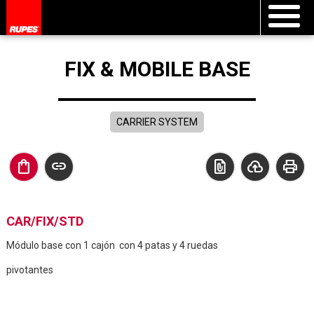
FIX & MOBILE BASE
CARRIER SYSTEM
shopping_bag
link
file_present
cloud_upload
print
CAR/FIX/STD
Módulo base con 1 cajón con 4 patas y 4 ruedas
pivotantes