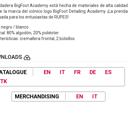
dadera BigFoot Academy está hecha de materiales de alta calidad
ne la marca del icónico logo BigFoot Detailing Academy. ¡La prenda
ada para los entusiastas de RUPES!
: negro / blanco
ial: 80% algodón, 20% poliéster
erísticas: cremallera frontal, 2 bolsillos
cloud_upload
WNLOADS
ATALOGUE
EN
IT
FR
DE
ES
TK
MERCHANDISING
EN
IT