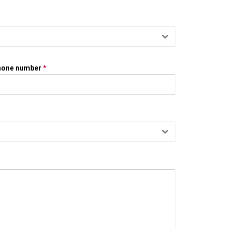
hone number
*