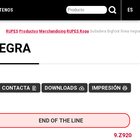
ES
TENOS
RUPES
Productos
Merchandising
RUPES Ropa
Sudadera Bigfoot línea negra
NEGRA
CONTACTA
DOWNLOADS
IMPRESIÓN
file_present
cloud_upload
print
END OF THE LINE
9.Z920