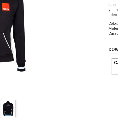
La su
y tie
adecu
Color
Mater
Caract
DO
C