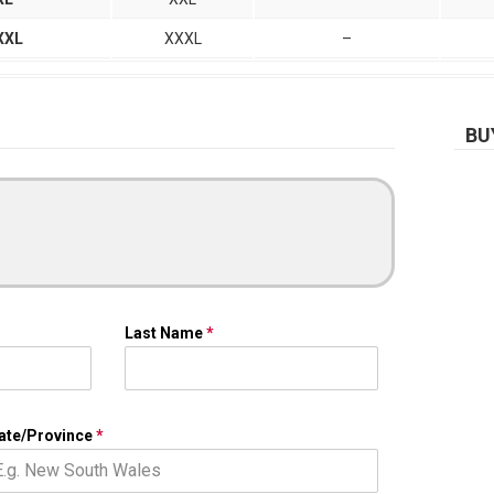
XXL
XXXL
–
BU
Last Name
*
ate/Province
*