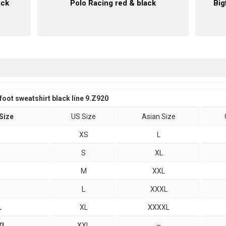
ack
Polo Racing red & black
Big
foot sweatshirt black line 9.Z920
Size
US Size
Asian Size
XS
L
S
XL
M
XXL
L
XXXL
L
XL
XXXXL
XL
XXL
–