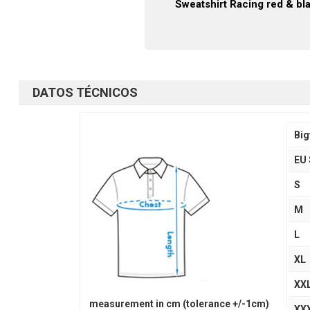
Sweatshirt Racing red & bl
DATOS TÉCNICOS
Big
EU 
S
M
L
XL
XX
measurement in cm (tolerance +/-1cm)
XX