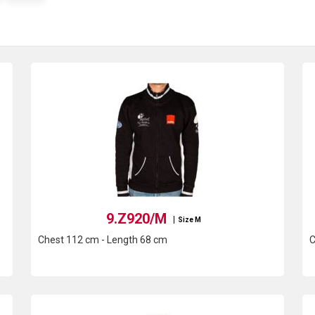
9.Z920/M
Size M
Chest 112 cm - Length 68 cm
C