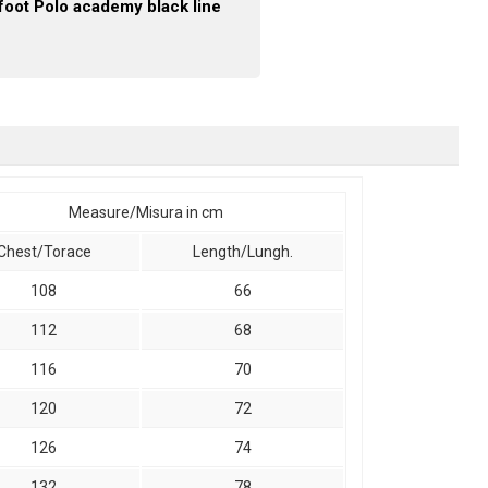
foot Polo academy black line
Measure/Misura in cm
Chest/Torace
Length/Lungh.
108
66
112
68
116
70
120
72
126
74
132
78