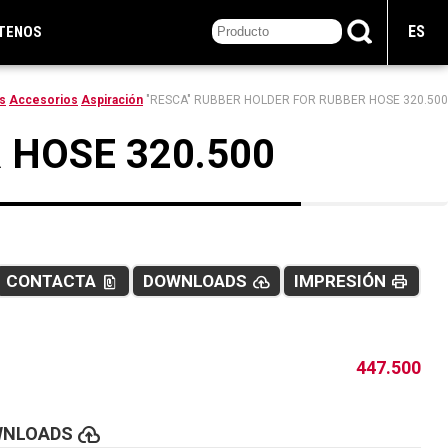
ES
TENOS
s
Accesorios
Aspiración
"RESCA" RUBBER HOLDER FOR RUBBER HOSE 320.500
 HOSE 320.500
CONTACTA
DOWNLOADS
IMPRESIÓN
file_present
cloud_upload
print
447.500
cloud_upload
WNLOADS