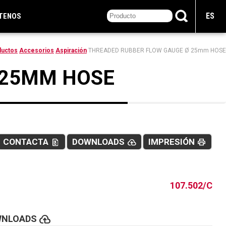
ES
TENOS
ductos
Accesorios
Aspiración
THREADED RUBBER FLOW GAUGE Ø 25mm HOSE
 25MM HOSE
CONTACTA
DOWNLOADS
IMPRESIÓN
file_present
cloud_upload
print
107.502/C
cloud_upload
WNLOADS