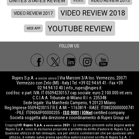
UNITES STATES REVIEW
VIDEO REVIEW 2015
VIDEO
VIDEO REVIEW 2018
VIDEO REVIEW 2017
YOUTUBE REVIEW
WEB APP
FOLLOW US:
Rupes S.p.A.
| Via Marconi 3/A loc. Vermezzo, 20071
a socio unico
Vermezzo con Zelo (MI) - Italy | Tel. +39 02.94.69.41 - Fax +39
02.94.94.10.40 |
info_rupes@rupes.it
cod.fisc. e part. IVA: IT 05094230157 cap.sociale: euro 2.100.000 int.vers.
C.C.I.A.A. Tribunale di Milano R.I. n. 235348
Sede legale: Via Manfredo Camperio, 9 20123 Milano
Reg.Imprese 05094230157 R.E.A MI – 1163819 - RAEE: IT08020000000741
- PILE: IT09060P00000205 -
ISO 9001
|
IQNet
certified company
Società soggetta alla direzione e coordinamento di Rupes Group srl
Copyright©
Rupes S.p.A.
2021
- Le immagini presenti sulle pagine web di
a socio unico
Rupes S.p.A. sono di esclusiva proprietà e protette da diritto d’autore di Rupes S.p.A..
Qualsiasi utilizzo di tali immagini, sia per utilizzi commerciali che per qualsiasi altro
utilizzo, è vietato salvo previa specifica autorizzazione scritta di Rupes S.p.A.. I