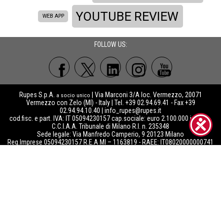
YOUTUBE REVIEW
WEB APP
FOLLOW US:
Rupes S.p.A.
| Via Marconi 3/A loc. Vermezzo, 20071
a socio unico
Vermezzo con Zelo (MI) - Italy | Tel. +39 02.94.69.41 - Fax +39
02.94.94.10.40 |
info_rupes@rupes.it
cod.fisc. e part. IVA: IT 05094230157 cap.sociale: euro 2.100.000 int.vers.
C.C.I.A.A. Tribunale di Milano R.I. n. 235348
Sede legale: Via Manfredo Camperio, 9 20123 Milano
Reg.Imprese 05094230157 R.E.A MI – 1163819 - RAEE: IT08020000000741
- PILE: IT09060P00000205 -
ISO 9001
|
IQNet
certified company
Società soggetta alla direzione e coordinamento di Rupes Group srl
Copyright©
Rupes S.p.A.
2021
- Le immagini presenti sulle pagine web di
a socio unico
Rupes S.p.A. sono di esclusiva proprietà e protette da diritto d’autore di Rupes S.p.A..
Qualsiasi utilizzo di tali immagini, sia per utilizzi commerciali che per qualsiasi altro
utilizzo, è vietato salvo previa specifica autorizzazione scritta di Rupes S.p.A.. I
rivenditori autorizzati di Rupes S.p.A. possono, tuttavia, utilizzare le immagini ed i
contenuti messi a loro disposizione tramite il Marketing Centre
(
https://download.rupes.com
), previa registrazione ed accettazione dei Termini e
Condizioni d’uso dello stesso.