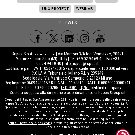
UNO PROTECT
WEBINAR
FOLLOW US:
Rupes S.p.A.
| Via Marconi 3/A loc. Vermezzo, 20071
a socio unico
Vermezzo con Zelo (MI) - Italy | Tel. +39 02.94.69.41 - Fax +39
02.94.94.10.40 |
info_rupes@rupes.it
cod.fisc. e part. IVA: IT 05094230157 cap.sociale: euro 2.100.000 int.vers.
C.C.I.A.A. Tribunale di Milano R.I. n. 235348
Sede legale: Via Manfredo Camperio, 9 20123 Milano
Reg.Imprese 05094230157 R.E.A MI – 1163819 - RAEE: IT08020000000741
- PILE: IT09060P00000205 -
ISO 9001
|
IQNet
certified company
Società soggetta alla direzione e coordinamento di Rupes Group srl
Copyright©
Rupes S.p.A.
2021
- Le immagini presenti sulle pagine web di
a socio unico
Rupes S.p.A. sono di esclusiva proprietà e protette da diritto d’autore di Rupes S.p.A..
Qualsiasi utilizzo di tali immagini, sia per utilizzi commerciali che per qualsiasi altro
utilizzo, è vietato salvo previa specifica autorizzazione scritta di Rupes S.p.A.. I
rivenditori autorizzati di Rupes S.p.A. possono, tuttavia, utilizzare le immagini ed i
contenuti messi a loro disposizione tramite il Marketing Centre
(
https://download.rupes.com
), previa registrazione ed accettazione dei Termini e
Condizioni d’uso dello stesso.