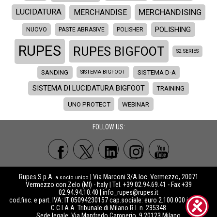
MERCHANDISING
LUCIDATURA
MERCHANDISE
POLISHING
NUOVO
PASTE ABRASIVE
POLISHER
RUPES
RUPES BIGFOOT
S2 SERIES
SANDING
SISTEMA D-A
SISTEMA BIGFOOT
SISTEMA DI LUCIDATURA BIGFOOT
TRAINING
UNO PROTECT
WEBINAR
FOLLOW US:
Rupes S.p.A.
| Via Marconi 3/A loc. Vermezzo, 20071
a socio unico
Vermezzo con Zelo (MI) - Italy | Tel. +39 02.94.69.41 - Fax +39
02.94.94.10.40 |
info_rupes@rupes.it
cod.fisc. e part. IVA: IT 05094230157 cap.sociale: euro 2.100.000 int.vers.
C.C.I.A.A. Tribunale di Milano R.I. n. 235348
Sede legale: Via Manfredo Camperio, 9 20123 Milano