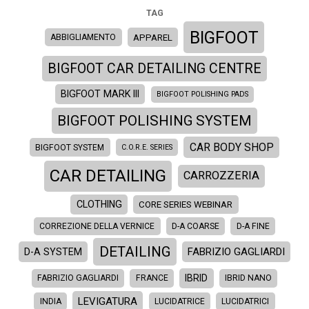
TAG
BIGFOOT
APPAREL
ABBIGLIAMENTO
BIGFOOT CAR DETAILING CENTRE
BIGFOOT MARK III
BIGFOOT POLISHING PADS
BIGFOOT POLISHING SYSTEM
CAR BODY SHOP
BIGFOOT SYSTEM
C.O.R.E. SERIES
CAR DETAILING
CARROZZERIA
CLOTHING
CORE SERIES WEBINAR
CORREZIONE DELLA VERNICE
D-A COARSE
D-A FINE
DETAILING
FABRIZIO GAGLIARDI
D-A SYSTEM
IBRID
FABRIZIO GAGLIARDI
FRANCE
IBRID NANO
LEVIGATURA
INDIA
LUCIDATRICE
LUCIDATRICI