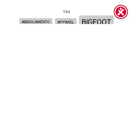
TAG
BIGFOOT
APPAREL
ABBIGLIAMENTO
BIGFOOT CAR DETAILING CENTRE
BIGFOOT MARK III
BIGFOOT POLISHING PADS
BIGFOOT POLISHING SYSTEM
CAR BODY SHOP
BIGFOOT SYSTEM
C.O.R.E. SERIES
CAR DETAILING
CARROZZERIA
CLOTHING
CORE SERIES WEBINAR
CORREZIONE DELLA VERNICE
D-A COARSE
D-A FINE
DETAILING
FABRIZIO GAGLIARDI
D-A SYSTEM
IBRID
FABRIZIO GAGLIARDI
FRANCE
IBRID NANO