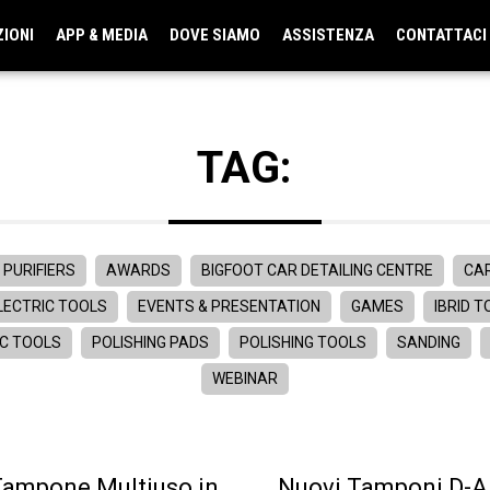
ZIONI
APP & MEDIA
DOVE SIAMO
ASSISTENZA
CONTATTACI
TAG:
 PURIFIERS
AWARDS
BIGFOOT CAR DETAILING CENTRE
CAR
LECTRIC TOOLS
EVENTS & PRESENTATION
GAMES
IBRID 
C TOOLS
POLISHING PADS
POLISHING TOOLS
SANDING
WEBINAR
ampone Multiuso in
Nuovi Tamponi D-A