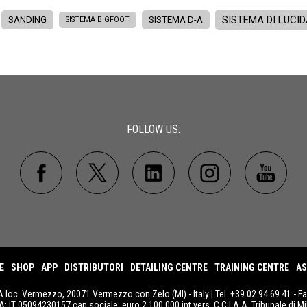
SISTEMA DI LUCI
SANDING
SISTEMA D-A
SISTEMA BIGFOOT
FOLLOW US:
E
SHOP
APP
DISTRIBUTORI
DETAILING CENTRE
TRAINING CENTRE
AS
A loc. Vermezzo, 20071 Vermezzo con Zelo (MI) - Italy | Tel. +39 02.94.69.41 - F
IVA: IT 05094230157 cap.sociale: euro 2.100.000 int.vers. C.C.I.A.A. Tribunale di Mi