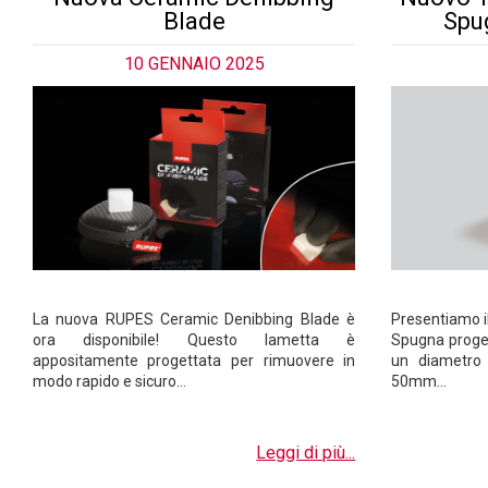
Blade
Spu
10 GENNAIO 2025
La nuova RUPES Ceramic Denibbing Blade è
Presentiamo i
ora disponibile! Questo lametta è
Spugna progett
appositamente progettata per rimuovere in
un diametro
modo rapido e sicuro…
50mm…
Leggi di più...