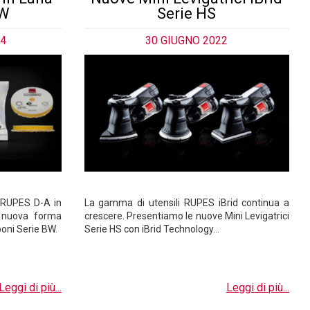
NW
Serie HS
24
30 GIUGNO 2022
 RUPES D-A in
La gamma di utensili RUPES iBrid continua a
 nuova forma
crescere. Presentiamo le nuove Mini Levigatrici
poni Serie BW.
Serie HS con iBrid Technology…
Leggi di più...
Leggi di più...