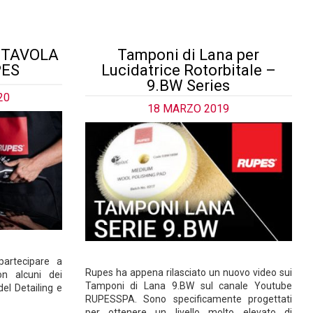
 | TAVOLA
Tamponi di Lana per
PES
Lucidatrice Rotorbitale –
9.BW Series
20
18 MARZO 2019
partecipare a
Rupes ha appena rilasciato un nuovo video sui
on alcuni dei
Tamponi di Lana 9.BW sul canale Youtube
del Detailing e
RUPESSPA. Sono specificamente progettati
per ottenere un livello molto elevato di