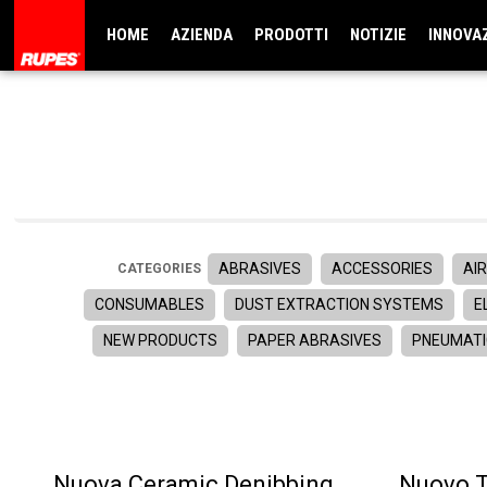
HOME
AZIENDA
PRODOTTI
NOTIZIE
INNOVA
ABRASIVES
ACCESSORIES
AIR
CATEGORIES
CONSUMABLES
DUST EXTRACTION SYSTEMS
E
NEW PRODUCTS
PAPER ABRASIVES
PNEUMATI
Nuova Ceramic Denibbing
Nuovo T