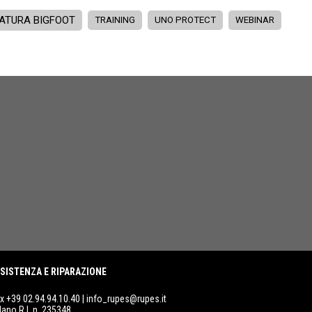
DATURA BIGFOOT
TRAINING
UNO PROTECT
WEBINAR
SISTENZA E RIPARAZIONE
ax +39 02.94.94.10.40 |
info_rupes@rupes.it
lano R.I. n. 235348