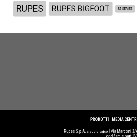
RUPES
RUPES BIGFOOT
S2 SERIES
PRODOTTI
MEDIA CENTR
Rupes S.p.A.
| Via Marconi 3/
a socio unico
cod.fisc. e part. 