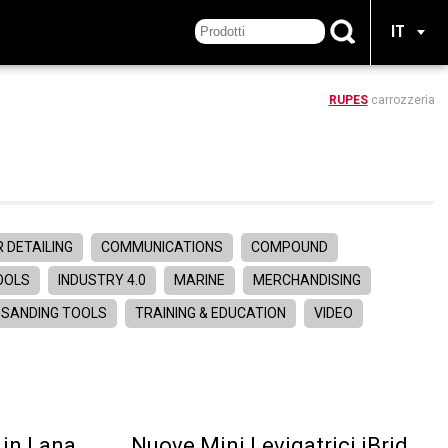
IT
RUPES
carrozzeria
 DETAILING
COMMUNICATIONS
COMPOUND
TOOLS
INDUSTRY 4.0
MARINE
MERCHANDISING
SANDING TOOLS
TRAINING & EDUCATION
VIDEO
 in Lana
Nuove Mini Levigatrici iBrid