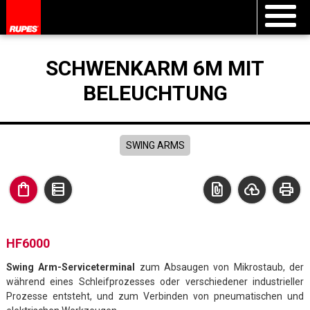
SCHWENKARM 6M MIT
BELEUCHTUNG
SWING ARMS
shopping_bag
data_table
file_present
cloud_upload
print
HF6000
Swing Arm-Serviceterminal
zum Absaugen von Mikrostaub, der
während eines Schleifprozesses oder verschiedener industrieller
Prozesse entsteht, und zum Verbinden von pneumatischen und