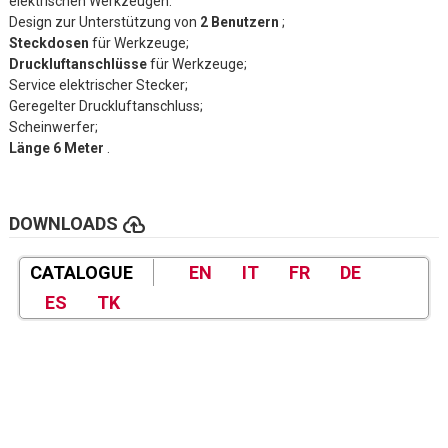
elektrischen Werkzeugen.
Design zur Unterstützung von
2 Benutzern
;
Steckdosen
für Werkzeuge;
Druckluftanschlüsse
für Werkzeuge;
Service elektrischer Stecker;
Geregelter Druckluftanschluss;
Scheinwerfer;
Länge 6 Meter
.
cloud_upload
DOWNLOADS
CATALOGUE
EN
IT
FR
DE
ES
TK