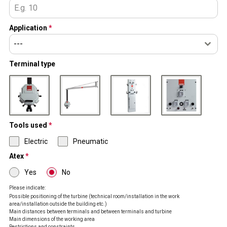
Application
*
---
Terminal type
Vertical Drop
Swing Arm
Wall mounted
Flush mounted
Tools used
*
Electric
Pneumatic
Atex
*
Yes
No
Please indicate:
Possible positioning of the turbine (technical room/installation in the work
area/installation outside the building etc.)
Main distances between terminals and between terminals and turbine
Main dimensions of the working area
Restrictions and constraints