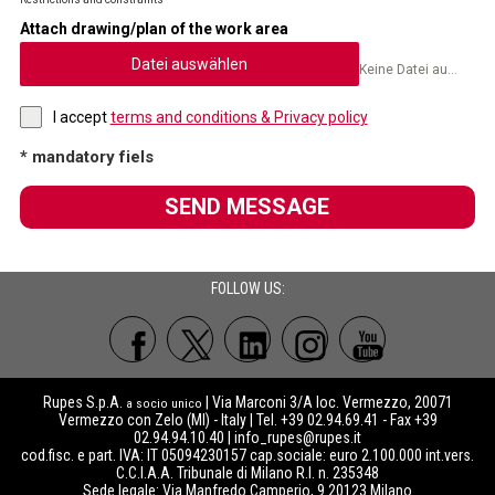
Attach drawing/plan of the work area
Datei auswählen
Keine Datei ausgewählt
I accept
terms and conditions & Privacy policy
* mandatory fiels
SEND MESSAGE
FOLLOW US:
Rupes S.p.A.
| Via Marconi 3/A loc. Vermezzo, 20071
a socio unico
Vermezzo con Zelo (MI) - Italy | Tel. +39 02.94.69.41 - Fax +39
02.94.94.10.40 |
info_rupes@rupes.it
cod.fisc. e part. IVA: IT 05094230157 cap.sociale: euro 2.100.000 int.vers.
C.C.I.A.A. Tribunale di Milano R.I. n. 235348
Sede legale: Via Manfredo Camperio, 9 20123 Milano