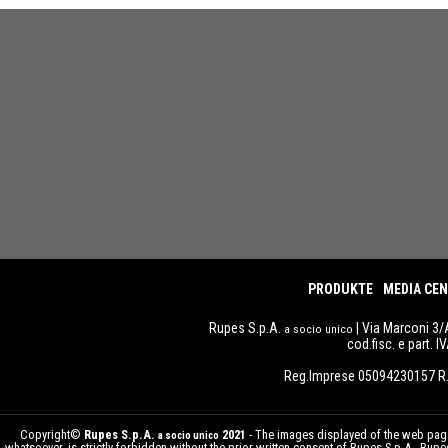
PRODUKTE
MEDIA CE
Rupes S.p.A.
| Via Marconi 3/
a socio unico
cod.fisc. e part. 
Reg.Imprese 05094230157 R.
Copyright©
Rupes S.p.A.
2021
- The images displayed of the web pages
a socio unico
whatsoever, is strictly forbidden without the prior written consent of Rupes S.p.A.. Ru