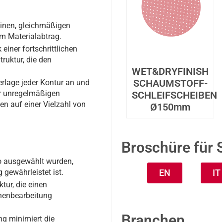
einen, gleichmäßigen
im Materialabtrag.
iner fortschrittlichen
ruktur, die den
WET&DRYFINISH
SCHAUMSTOFF-
erlage jeder Kontur an und
er unregelmäßigen
SCHLEIFSCHEIBEN
n auf einer Vielzahl von
Ø150mm
Broschüre für 
so ausgewählt wurden,
gewährleistet ist.
EN
IT
tur, die einen
chenbearbeitung
Branchen
g minimiert die