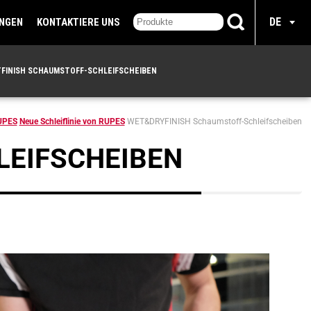
DE
UNGEN
KONTAKTIERE UNS
FINISH SCHAUMSTOFF-SCHLEIFSCHEIBEN
UPES
Neue Schleiflinie von RUPES
WET&DRYFINISH Schaumstoff-Schleifscheiben
LEIFSCHEIBEN