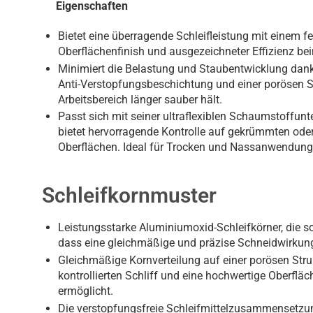
Eigenschaften
Bietet eine überragende Schleifleistung mit einem f
Oberflächenfinish und ausgezeichneter Effizienz be
Minimiert die Belastung und Staubentwicklung dank e
Anti-Verstopfungsbeschichtung und einer porösen St
Arbeitsbereich länger sauber hält.
Passt sich mit seiner ultraflexiblen Schaumstoffunt
bietet hervorragende Kontrolle auf gekrümmten od
Oberflächen. Ideal für Trocken und Nassanwendunge
Schleifkornmuster
Leistungsstarke Aluminiumoxid-Schleifkörner, die 
dass eine gleichmäßige und präzise Schneidwirkung 
Gleichmäßige Kornverteilung auf einer porösen Struk
kontrollierten Schliff und eine hochwertige Oberflä
ermöglicht.
Die verstopfungsfreie Schleifmittelzusammensetzun