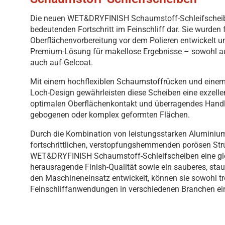
Die neuen WET&DRYFINISH Schaumstoff-Schleifscheib
bedeutenden Fortschritt im Feinschliff dar. Sie wurden f
Oberflächenvorbereitung vor dem Polieren entwickelt u
Premium-Lösung für makellose Ergebnisse – sowohl auf
auch auf Gelcoat.
Mit einem hochflexiblen Schaumstoffrücken und einem 
Loch-Design gewährleisten diese Scheiben eine exzell
optimalen Oberflächenkontakt und überragendes Handl
gebogenen oder komplex geformten Flächen.
Durch die Kombination von leistungsstarken Aluminiumo
fortschrittlichen, verstopfungshemmenden porösen Stru
WET&DRYFINISH Schaumstoff-Schleifscheiben eine gle
herausragende Finish-Qualität sowie ein sauberes, stau
den Maschineneinsatz entwickelt, können sie sowohl tr
Feinschliffanwendungen in verschiedenen Branchen ei