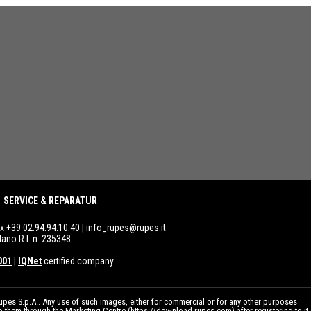
SERVICE & REPARATUR
ax +39 02.94.94.10.40 |
info_rupes@rupes.it
lano R.I. n. 235348
001
|
IQNet
certified company
pes S.p.A.. Any use of such images, either for commercial or for any other purposes
to them through the Marketing Centre (
https://download.rupes.com
) after registering to it