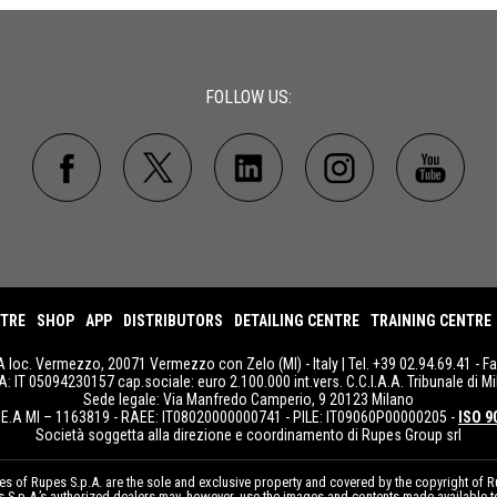
FOLLOW US:
NTRE
SHOP
APP
DISTRIBUTORS
DETAILING CENTRE
TRAINING CENTRE
A loc. Vermezzo, 20071 Vermezzo con Zelo (MI) - Italy | Tel. +39 02.94.69.41 - F
IVA: IT 05094230157 cap.sociale: euro 2.100.000 int.vers. C.C.I.A.A. Tribunale di Mi
Sede legale: Via Manfredo Camperio, 9 20123 Milano
E.A MI – 1163819 - RAEE: IT08020000000741 - PILE: IT09060P00000205 -
ISO 9
Società soggetta alla direzione e coordinamento di Rupes Group srl
 of Rupes S.p.A. are the sole and exclusive property and covered by the copyright of Ru
pes S.p.A.’s authorized dealers may, however, use the images and contents made available 