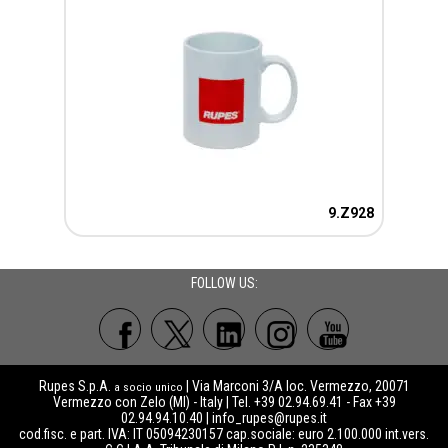
9.Z928
FOLLOW US:
Rupes S.p.A.
| Via Marconi 3/A loc. Vermezzo, 20071
a socio unico
Vermezzo con Zelo (MI) - Italy | Tel. +39 02.94.69.41 - Fax +39
02.94.94.10.40 |
info_rupes@rupes.it
cod.fisc. e part. IVA: IT 05094230157 cap.sociale: euro 2.100.000 int.vers.