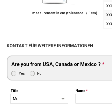
XX
measurement in cm (tolerance +/-1cm)
XX
XX
KONTAKT FÜR WEITERE INFORMATIONEN
Are you from USA, Canada or Mexico ?
*
Yes
No
Title
Name
*
Mr.