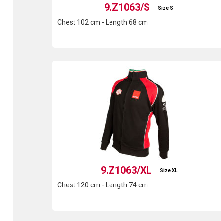
9.Z1063/S
Size S
Chest 102 cm - Length 68 cm
9.Z1063/XL
Size XL
Chest 120 cm - Length 74 cm