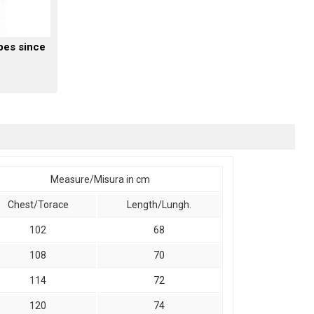
pes since
Measure/Misura in cm
Chest/Torace
Length/Lungh.
102
68
108
70
114
72
120
74