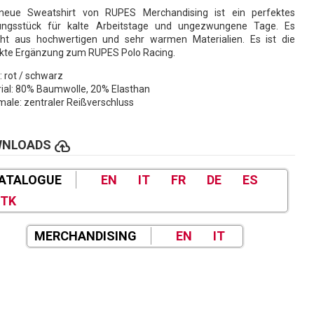
neue Sweatshirt von RUPES Merchandising ist ein perfektes
dungsstück für kalte Arbeitstage und ungezwungene Tage. Es
ht aus hochwertigen und sehr warmen Materialien. Es ist die
kte Ergänzung zum RUPES Polo Racing.
: rot / schwarz
ial: 80% Baumwolle, 20% Elasthan
ale: zentraler Reißverschluss
cloud_upload
WNLOADS
ATALOGUE
EN
IT
FR
DE
ES
TK
MERCHANDISING
EN
IT