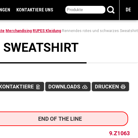
DE
UNGEN
KONTAKTIERE UNS
kte
Merchandising
RUPES Kleidung
Rennendes rotes und schwarzes Sweatshirt
 SWEATSHIRT
KONTAKTIERE
DOWNLOADS
DRUCKEN
file_present
cloud_upload
print
END OF THE LINE
9.Z1063