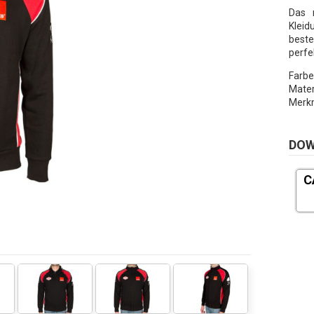
Das 
Klei
beste
perfe
Farbe
Mater
Merkm
DO
C