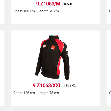
9.Z1063/M
Size M
Chest 108 cm - Length 70 cm
C
9.Z1063/XXL
Size XXL
Chest 126 cm - Length 76 cm
C