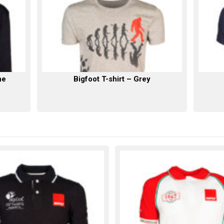
ne
Bigfoot T-shirt – Grey