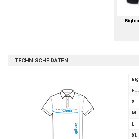
Bigfoo
TECHNISCHE DATEN
Big
EU 
S
M
L
XL