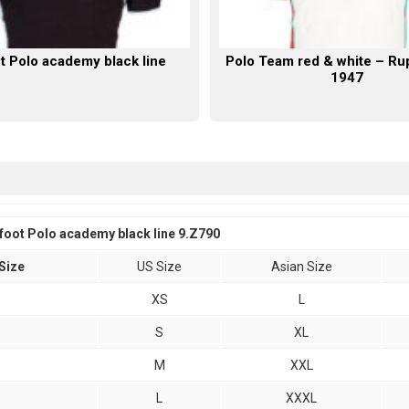
t Polo academy black line
Polo Team red & white – Ru
1947
foot Polo academy black line 9.Z790
Size
US Size
Asian Size
XS
L
S
XL
M
XXL
L
XXXL