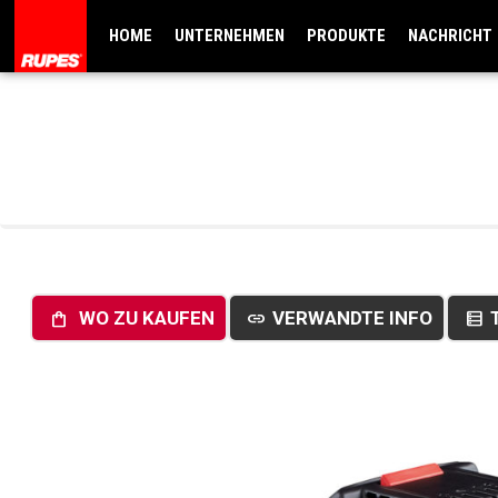
HOME
UNTERNEHMEN
PRODUKTE
NACHRICHT
WO ZU KAUFEN
VERWANDTE INFO
shopping_bag
link
data_table