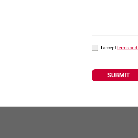
I accept
terms and 
SUBMIT