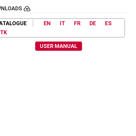
cloud_upload
WNLOADS
ATALOGUE
EN
IT
FR
DE
ES
TK
USER MANUAL