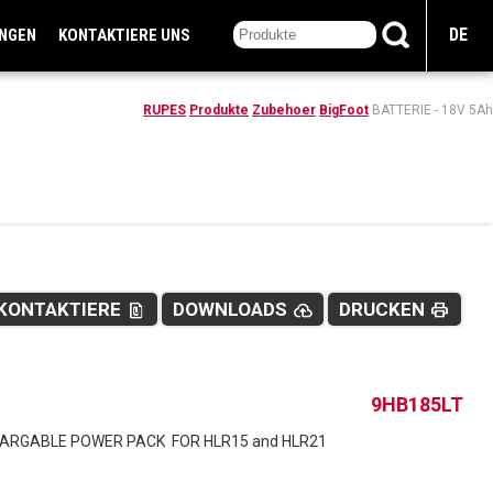
DE
UNGEN
KONTAKTIERE UNS
RUPES
Produkte
Zubehoer
BigFoot
BATTERIE - 18V 5Ah
KONTAKTIERE
DOWNLOADS
DRUCKEN
file_present
cloud_upload
print
9HB185LT
ARGABLE POWER PACK FOR HLR15 and HLR21