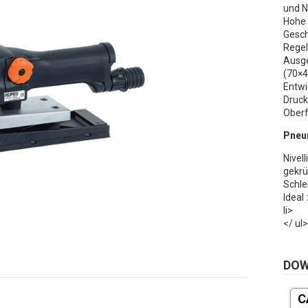
und N
Hohe
Gesch
Regel
Ausg
(70×
Entwi
Druc
Oberf
Pneu
Nivel
gekrü
Schle
Ideal
li>
</ ul
DO
C