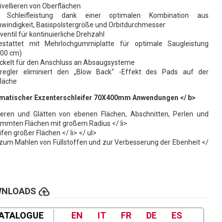
ivellieren von Oberflächen
 Schleifleistung dank einer optimalen Kombination aus
windigkeit, Basispolstergröße und Orbitdurchmesser
ventil für kontinuierliche Drehzahl
estattet mit Mehrlochgummiplatte für optimale Saugleistung
400 cm)
ckelt für den Anschluss an Absaugsysteme
kregler eliminiert den „Blow Back“ -Effekt des Pads auf der
läche
matischer Exzenterschleifer 70X400mm Anwendungen </ b>
lieren und Glätten von ebenen Flächen, Abschnitten, Perlen und
mmten Flächen mit großem Radius </ li>
ifen großer Flächen </ li> </ ul>
 zum Mahlen von Füllstoffen und zur Verbesserung der Ebenheit </
>
cloud_upload
WNLOADS
ATALOGUE
EN
IT
FR
DE
ES