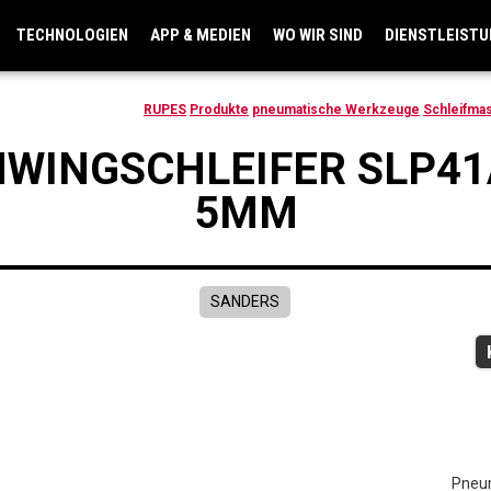
TECHNOLOGIEN
APP & MEDIEN
WO WIR SIND
DIENSTLEIST
RUPES
Produkte
pneumatische Werkzeuge
Schleifma
INGSCHLEIFER SLP41A
5MM
SANDERS
Pneu