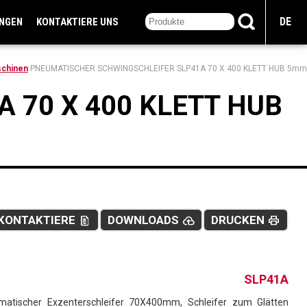
DE
UNGEN
KONTAKTIERE UNS
schinen
PNEUMATISCHER SCHWINGSCHLEIFER SLP41A 70 X 400 KLETT HUB 5mm
 70 X 400 KLETT HUB
KONTAKTIERE
DOWNLOADS
DRUCKEN
file_present
cloud_upload
print
SLP41A
matischer Exzenterschleifer 70X400mm, Schleifer zum Glätten