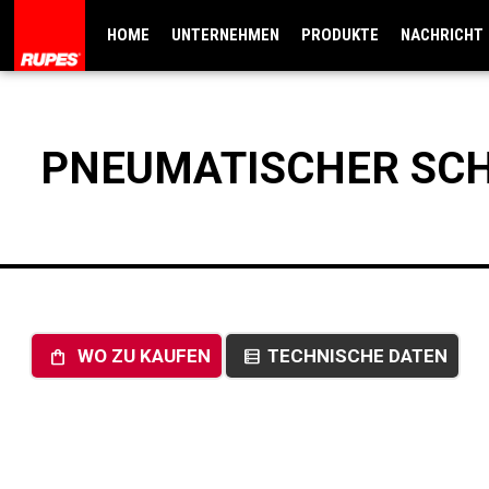
HOME
UNTERNEHMEN
PRODUKTE
NACHRICHT
PNEUMATISCHER SCHW
WO ZU KAUFEN
TECHNISCHE DATEN
shopping_bag
data_table