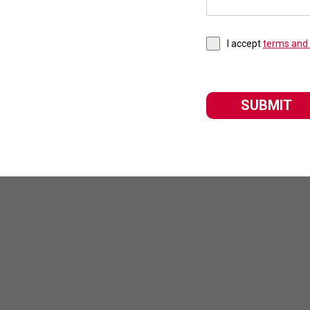
I accept
terms and 
SUBMIT