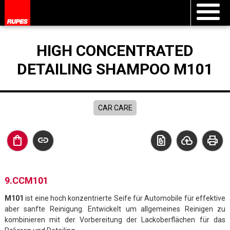
HIGH CONCENTRATED
DETAILING SHAMPOO M101
CAR CARE
shopping_bag
link
file_present
cloud_upload
print
9.CCM101
M101
ist eine hoch konzentrierte Seife für Automobile für effektive
aber sanfte Reinigung. Entwickelt um allgemeines Reinigen zu
kombinieren mit der Vorbereitung der Lackoberflächen für das