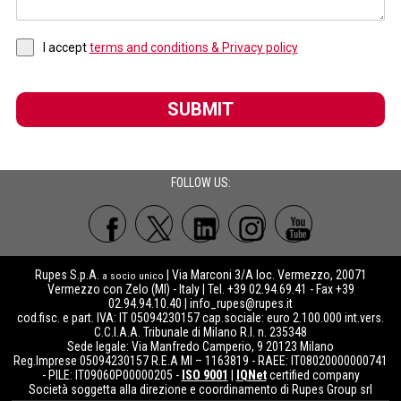
I accept
terms and conditions & Privacy policy
SUBMIT
FOLLOW US:
Rupes S.p.A.
| Via Marconi 3/A loc. Vermezzo, 20071
a socio unico
Vermezzo con Zelo (MI) - Italy | Tel. +39 02.94.69.41 - Fax +39
02.94.94.10.40 |
info_rupes@rupes.it
cod.fisc. e part. IVA: IT 05094230157 cap.sociale: euro 2.100.000 int.vers.
C.C.I.A.A. Tribunale di Milano R.I. n. 235348
Sede legale: Via Manfredo Camperio, 9 20123 Milano
Reg.Imprese 05094230157 R.E.A MI – 1163819 - RAEE: IT08020000000741
- PILE: IT09060P00000205 -
ISO 9001
|
IQNet
certified company
Società soggetta alla direzione e coordinamento di Rupes Group srl