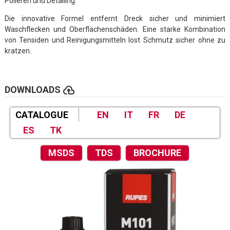
Polieren und Detailing.
Die innovative Formel entfernt Dreck sicher und minimiert
Waschflecken und Oberflächenschäden. Eine starke Kombination
von Tensiden und Reinigungsmitteln lost Schmutz sicher ohne zu
kratzen.
cloud_upload
DOWNLOADS
CATALOGUE
EN
IT
FR
DE
ES
TK
MSDS
TDS
BROCHURE