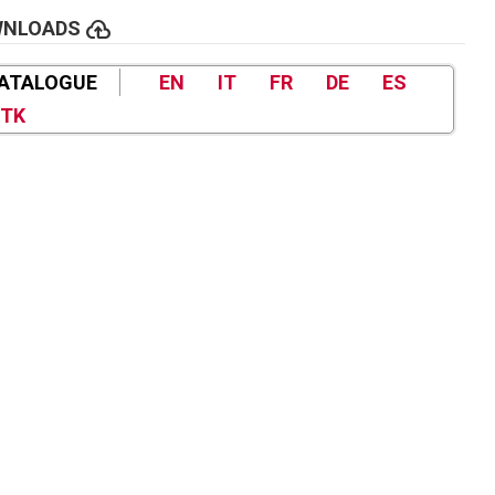
cloud_upload
WNLOADS
ATALOGUE
EN
IT
FR
DE
ES
TK