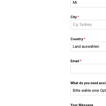
Mr.
City
*
Country
*
Land auswählen
Email
*
What do you need assi
Bitte wähle eine Op
Your Message