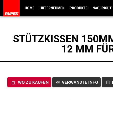
HOME
UNTERNEHMEN
PRODUKTE
NACHRICHT
STÜTZKISSEN 150M
12 MM FÜR
WO ZU KAUFEN
VERWANDTE INFO
shopping_bag
link
data_table