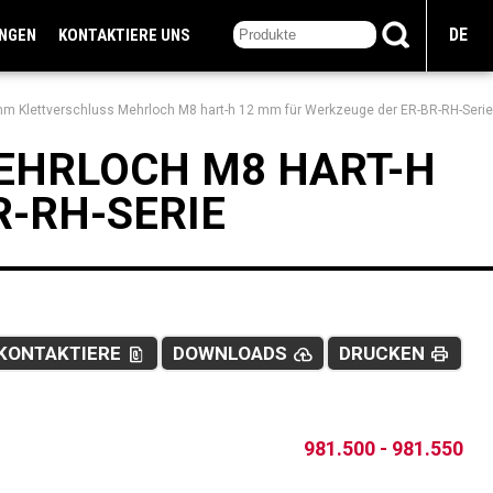
DE
UNGEN
KONTAKTIERE UNS
m Klettverschluss Mehrloch M8 hart-h 12 mm für Werkzeuge der ER-BR-RH-Serie
EHRLOCH M8 HART-H
R-RH-SERIE
KONTAKTIERE
DOWNLOADS
DRUCKEN
file_present
cloud_upload
print
981.500 - 981.550