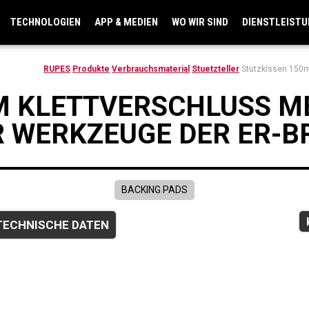
TECHNOLOGIEN
APP & MEDIEN
WO WIR SIND
DIENSTLEIST
RUPES
Produkte
Verbrauchsmaterial
Stuetzteller
Stützkissen 150m
M KLETTVERSCHLUSS M
 WERKZEUGE DER ER-B
BACKING PADS
TECHNISCHE DATEN