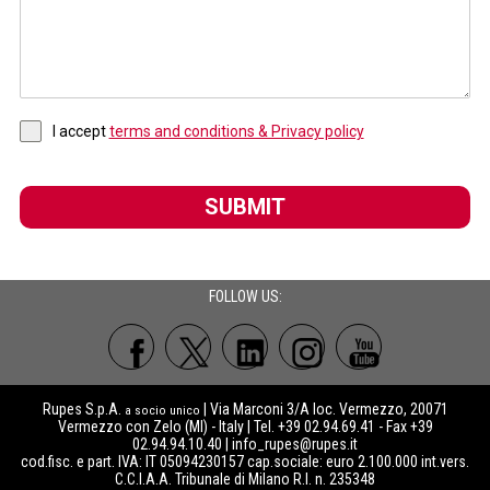
I accept
terms and conditions & Privacy policy
SUBMIT
FOLLOW US:
Rupes S.p.A.
| Via Marconi 3/A loc. Vermezzo, 20071
a socio unico
Vermezzo con Zelo (MI) - Italy | Tel. +39 02.94.69.41 - Fax +39
02.94.94.10.40 |
info_rupes@rupes.it
cod.fisc. e part. IVA: IT 05094230157 cap.sociale: euro 2.100.000 int.vers.
C.C.I.A.A. Tribunale di Milano R.I. n. 235348