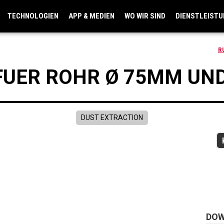
TECHNOLOGIEN
APP & MEDIEN
WO WIR SIND
DIENSTLEIST
R
FUER ROHR Ø 75MM UN
DUST EXTRACTION
DO