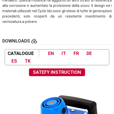
metallico. Questa modifica ha aggiunto un altro strato di resistenza
alla corrosione e aumentato la protezione della scocc. Il design ed i
materiali utilizzati nel Cyclo blu sono gli stessi di tutte le generazioni
precedenti, solo ricoperti da un resistente rivestimento di
verniciatura a polvere.
cloud_upload
DOWNLOADS
CATALOGUE
EN
IT
FR
DE
ES
TK
SATEFY INSTRUCTION