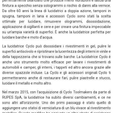
perfettamente bilanciato che produce meno vibrazioni e lascia una
finitura a specchio senza sologrammi o rischio di danni alla vernice.
Da oltre 60 anni la linea di lucidatrici a doppia azione, tamponi in
spugna, tamponi in lana e accessori Cyclo sono stati la scelta
ottimale per lucidare, rimuovere ologrammi, disossidazione,
applicazione di sigillanti e cere e per creare una finitura impeccabile
su un’ampia varietà di superfici. È anche la lucidatrice perfetta per
lucidare barche e moto d’acqua.
La lucidatrice Cyclo può disossidare i rivestimenti in gel, pulire le
superfici antiscivolo e ripristinare la lucentezza degli interni in vinile e
della tappezzeria che si trovano sulle barche. La lucidatrice Cyclo è
anche uno strumento molto efficace per lavare i rivestimenti di
automobili e camper, gli interni, i tappeti ed altro ancora grazie alle
diverse spazzole incluse. La Cyclo e gli accessori originali Cyclo ti
permetteranno anche di restaurare fari, pulire piastrelle e stucco,
lucidare il metallo e molto altro.
Nel marzo 2015, con l’acquisizione di Cyclo Toolmakers da parte di
RUPES SpA, la lucidatrice ha subito diversi cambiamenti, e ce ne
sono altri all’orizzonte. Uno dei primi passaggi è stato quello di
aggiungere uno statoi di verniciatura di un blu vivace al rivestimento