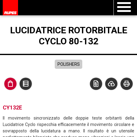
LUCIDATRICE ROTORBITALE
CYCLO 80-132
POLISHERS
shopping_bag
data_table
file_present
cloud_upload
print
CY132E
Il movimento sincronizzato delle doppie teste orbitanti della
Lucidatrice Cyclo rispecchia efficacemente il movimento circolare e
sovrapposto della lucidatura a mano. Il risultato è un utensile