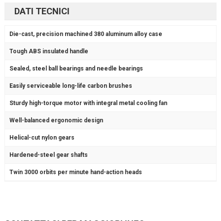
DATI TECNICI
Die-cast,
precision machined
380 aluminum alloy case
Tough ABS
insulated handle
Sealed,
steel ball bearings
and needle bearings
Easily serviceable long-life
carbon brushes
Sturdy
high-torque motor
with integral metal cooling fan
Well-balanced
ergonomic design
Helical-cut
nylon gears
Hardened-steel
gear shafts
Twin
3000 orbits per minute
hand-action heads