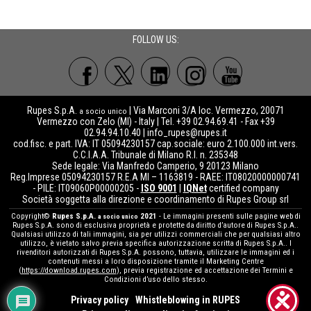
FOLLOW US:
Rupes S.p.A.
| Via Marconi 3/A loc. Vermezzo, 20071
a socio unico
Vermezzo con Zelo (MI) - Italy | Tel. +39 02.94.69.41 - Fax +39
02.94.94.10.40 |
info_rupes@rupes.it
cod.fisc. e part. IVA: IT 05094230157 cap.sociale: euro 2.100.000 int.vers.
C.C.I.A.A. Tribunale di Milano R.I. n. 235348
Sede legale: Via Manfredo Camperio, 9 20123 Milano
Reg.Imprese 05094230157 R.E.A MI – 1163819 - RAEE: IT08020000000741
- PILE: IT09060P00000205 -
ISO 9001
|
IQNet
certified company
Società soggetta alla direzione e coordinamento di Rupes Group srl
Copyright©
Rupes S.p.A.
2021
- Le immagini presenti sulle pagine web di
a socio unico
Rupes S.p.A. sono di esclusiva proprietà e protette da diritto d’autore di Rupes S.p.A..
Qualsiasi utilizzo di tali immagini, sia per utilizzi commerciali che per qualsiasi altro
utilizzo, è vietato salvo previa specifica autorizzazione scritta di Rupes S.p.A.. I
rivenditori autorizzati di Rupes S.p.A. possono, tuttavia, utilizzare le immagini ed i
contenuti messi a loro disposizione tramite il Marketing Centre
(
https://download.rupes.com
), previa registrazione ed accettazione dei Termini e
Condizioni d’uso dello stesso.
Privacy policy
Whistleblowing in RUPES