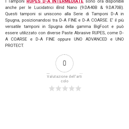
I Tamponi
RUPES D-A INTERMEDIATE
sono ora disponibili
anche per le Lucidatrici iBrid Nano (9.DA40B & 9.DA70B).
Questi tamponi si uniscono alla Serie di Tamponi D-A in
Spugna, posizionandosi tra D-A FINE e D-A COARSE. E’ il più
versatile tamponi in Spugna della gamma BigFoot e può
essere utilizzato con diverse Paste Abrasive RUPES, come D-
A COARSE e D-A FINE oppure UNO ADVANCED e UNO
PROTECT.
0
Valutazione dell'arti
colo