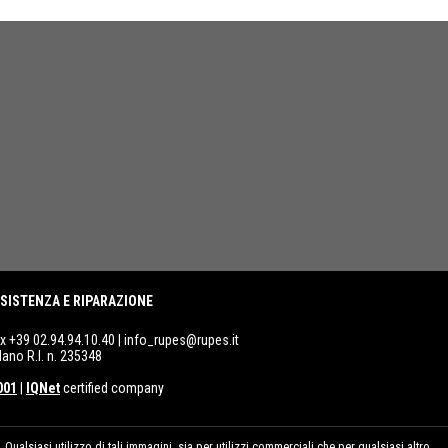
SISTENZA E RIPARAZIONE
ax +39 02.94.94.10.40 |
info_rupes@rupes.it
lano R.I. n. 235348
001
|
IQNet
certified company
ualsiasi utilizzo di tali immagini, sia per utilizzi commerciali che per qualsiasi altro