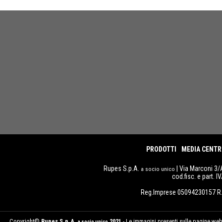
PRODOTTI
MEDIA CENTR
Rupes S.p.A.
| Via Marconi 3/
a socio unico
cod.fisc. e part. 
Reg.Imprese 05094230157 R.
Copyright©
Rupes S.p.A.
2021
- Le immagini presenti sulle pagine web d
a socio unico