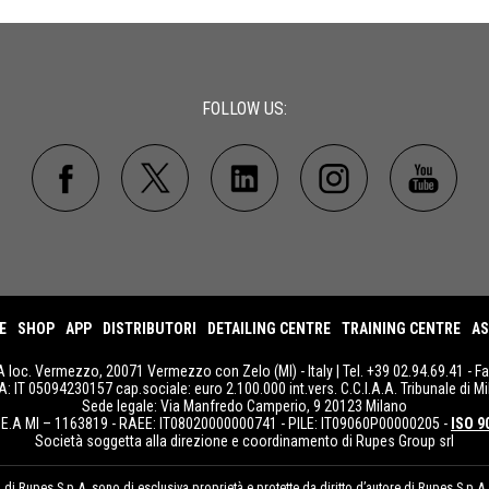
FOLLOW US:
E
SHOP
APP
DISTRIBUTORI
DETAILING CENTRE
TRAINING CENTRE
AS
A loc. Vermezzo, 20071 Vermezzo con Zelo (MI) - Italy | Tel. +39 02.94.69.41 - F
IVA: IT 05094230157 cap.sociale: euro 2.100.000 int.vers. C.C.I.A.A. Tribunale di Mi
Sede legale: Via Manfredo Camperio, 9 20123 Milano
E.A MI – 1163819 - RAEE: IT08020000000741 - PILE: IT09060P00000205 -
ISO 9
Società soggetta alla direzione e coordinamento di Rupes Group srl
i Rupes S.p.A. sono di esclusiva proprietà e protette da diritto d’autore di Rupes S.p.A.. Q