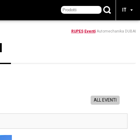
IT
RUPES
Eventi
Automechanika DUBAI
I
1
ALL EVENTI