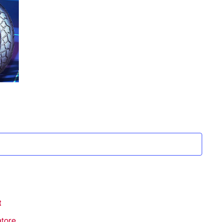
t
atore