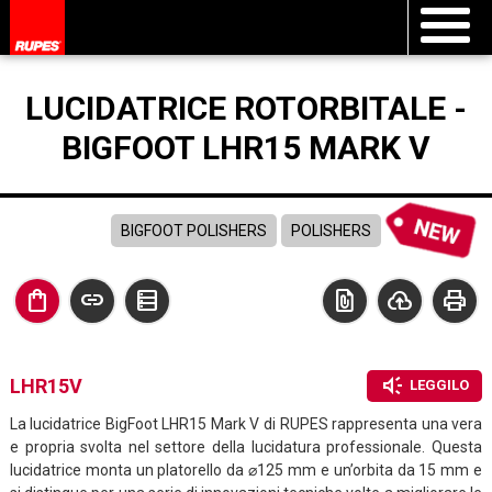
LUCIDATRICE ROTORBITALE -
BIGFOOT LHR15 MARK V
BIGFOOT POLISHERS
POLISHERS
shopping_bag
link
data_table
file_present
cloud_upload
print
brand_awareness
LHR15V
LEGGILO
La lucidatrice BigFoot LHR15 Mark V di RUPES rappresenta una vera
e propria svolta nel settore della lucidatura professionale. Questa
lucidatrice monta un platorello da ⌀125 mm e un’orbita da 15 mm e