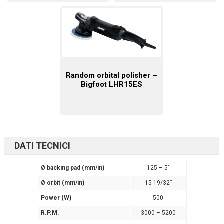
Random orbital polisher –
Bigfoot LHR15ES
DATI TECNICI
Ø backing pad (mm/in)
125 – 5″
Ø orbit (mm/in)
15-19/32”
Power (W)
500
R.P.M.
3000 – 5200