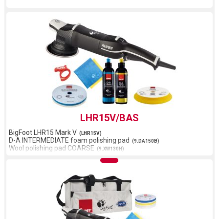
LHR15V/BAS
BigFoot LHR15 Mark V
(LHR15V)
D-A INTERMEDIATE foam polishing pad
(9.DA150B)
Wool polishing pad COARSE
(9.XW130H)
D-A COARSE polishing compound
(9.DACOARSE250)
D-A FINE polishing compound
(9.DAFINE250)
Microfiber cloth Blue
(9.BF9050)
Microfiber cloth Yellow
(9.BF9060)
Cable Clamp
(9.Z1024)