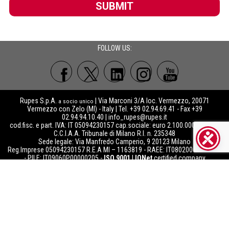
SUBMIT
FOLLOW US:
Rupes S.p.A.
| Via Marconi 3/A loc. Vermezzo, 20071
a socio unico
Vermezzo con Zelo (MI) - Italy | Tel. +39 02.94.69.41 - Fax +39
02.94.94.10.40 |
info_rupes@rupes.it
cod.fisc. e part. IVA: IT 05094230157 cap.sociale: euro 2.100.000 int.vers.
C.C.I.A.A. Tribunale di Milano R.I. n. 235348
Sede legale: Via Manfredo Camperio, 9 20123 Milano
Reg.Imprese 05094230157 R.E.A MI – 1163819 - RAEE: IT08020000000741
- PILE: IT09060P00000205 -
ISO 9001
|
IQNet
certified company
Società soggetta alla direzione e coordinamento di Rupes Group srl
Copyright©
Rupes S.p.A.
2021
- Le immagini presenti sulle pagine web di
a socio unico
Rupes S.p.A. sono di esclusiva proprietà e protette da diritto d’autore di Rupes S.p.A..
Qualsiasi utilizzo di tali immagini, sia per utilizzi commerciali che per qualsiasi altro
utilizzo, è vietato salvo previa specifica autorizzazione scritta di Rupes S.p.A.. I
rivenditori autorizzati di Rupes S.p.A. possono, tuttavia, utilizzare le immagini ed i
contenuti messi a loro disposizione tramite il Marketing Centre
(
https://download.rupes.com
), previa registrazione ed accettazione dei Termini e
Condizioni d’uso dello stesso.