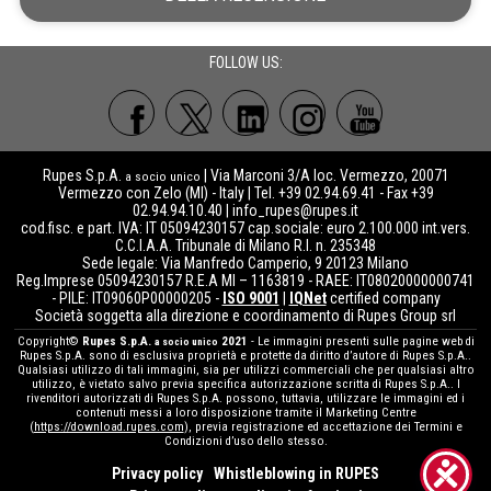
FOLLOW US:
Rupes S.p.A.
| Via Marconi 3/A loc. Vermezzo, 20071
a socio unico
Vermezzo con Zelo (MI) - Italy | Tel. +39 02.94.69.41 - Fax +39
02.94.94.10.40 |
info_rupes@rupes.it
cod.fisc. e part. IVA: IT 05094230157 cap.sociale: euro 2.100.000 int.vers.
C.C.I.A.A. Tribunale di Milano R.I. n. 235348
Sede legale: Via Manfredo Camperio, 9 20123 Milano
Reg.Imprese 05094230157 R.E.A MI – 1163819 - RAEE: IT08020000000741
- PILE: IT09060P00000205 -
ISO 9001
|
IQNet
certified company
Società soggetta alla direzione e coordinamento di Rupes Group srl
Copyright©
Rupes S.p.A.
2021
- Le immagini presenti sulle pagine web di
a socio unico
Rupes S.p.A. sono di esclusiva proprietà e protette da diritto d’autore di Rupes S.p.A..
Qualsiasi utilizzo di tali immagini, sia per utilizzi commerciali che per qualsiasi altro
utilizzo, è vietato salvo previa specifica autorizzazione scritta di Rupes S.p.A.. I
rivenditori autorizzati di Rupes S.p.A. possono, tuttavia, utilizzare le immagini ed i
contenuti messi a loro disposizione tramite il Marketing Centre
(
https://download.rupes.com
), previa registrazione ed accettazione dei Termini e
Condizioni d’uso dello stesso.
Privacy policy
Whistleblowing in RUPES