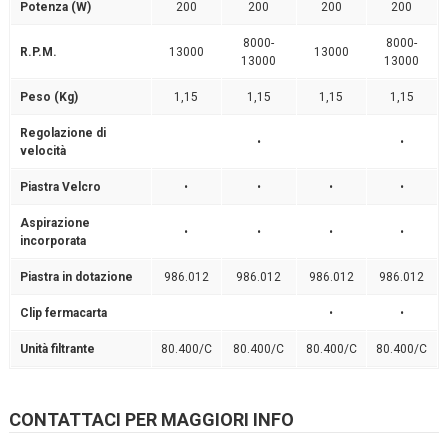
Potenza (W)
200
200
200
200
8000-
8000-
R.P.M.
13000
13000
13000
13000
Peso (Kg)
1,15
1,15
1,15
1,15
Regolazione di
•
•
velocità
Piastra Velcro
•
•
•
•
Aspirazione
•
•
•
•
incorporata
Piastra in dotazione
986.012
986.012
986.012
986.012
Clip fermacarta
•
•
Unità filtrante
80.400/C
80.400/C
80.400/C
80.400/C
CONTATTACI PER MAGGIORI INFO