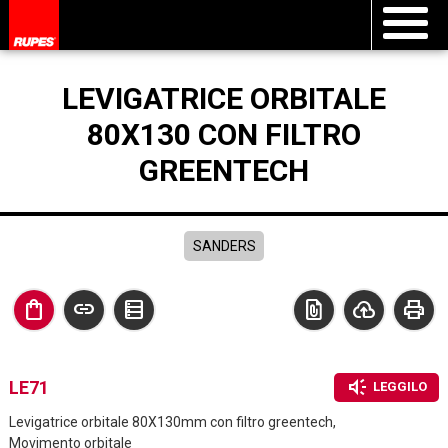
LEVIGATRICE ORBITALE
80X130 CON FILTRO
GREENTECH
SANDERS
shopping_bag
link
data_table
file_present
cloud_upload
print
brand_awareness
LE71
LEGGILO
Levigatrice orbitale 80X130mm con filtro greentech,
Movimento orbitale