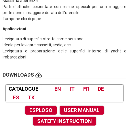
Massima aderenza
Parti elettriche coibentate con resine speciali per una maggiore
protezione e maggiore durata dell’utensile
Tampone clip di pepe
Applicazioni
Levigatura di superfici strette come persiane
Ideale per levigare cassetti, sedie, ecc.
Levigatura e preparazione delle superfici interne di yacht e
imbarcazioni
cloud_upload
DOWNLOADS
CATALOGUE
EN
IT
FR
DE
ES
TK
ESPLOSO
USER MANUAL
SATEFY INSTRUCTION