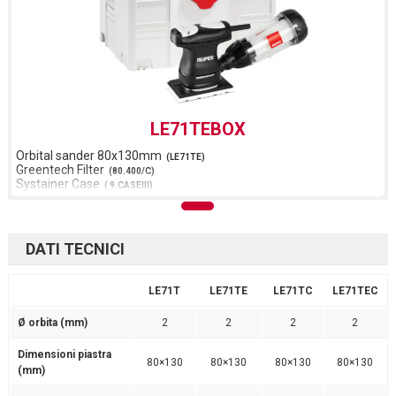
LE71TEBOX
Orbital sander 80x130mm
(LE71TE)
Greentech Filter
(80.400/C)
Systainer Case
( 9.CASEIII)
Foam Inlay
( 9.1100)
DATI TECNICI
LE71T
LE71TE
LE71TC
LE71TEC
Ø orbita (mm)
2
2
2
2
Dimensioni piastra
80×130
80×130
80×130
80×130
(mm)