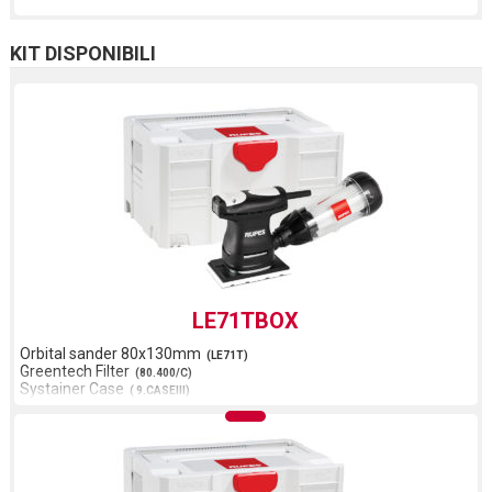
KIT DISPONIBILI
LE71TBOX
Orbital sander 80x130mm
(LE71T)
Greentech Filter
(80.400/C)
Systainer Case
( 9.CASEIII)
Foam Inlay
( 9.1100)