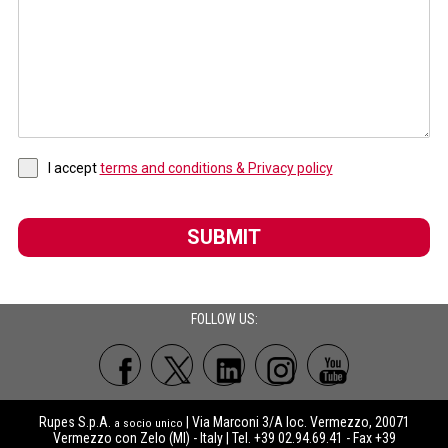
I accept
terms and conditions & Privacy policy
SUBMIT
FOLLOW US:
Rupes S.p.A.
| Via Marconi 3/A loc. Vermezzo, 20071
a socio unico
Vermezzo con Zelo (MI) - Italy | Tel. +39 02.94.69.41 - Fax +39