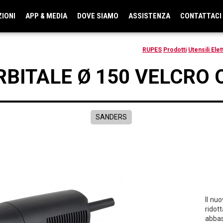
ZIONI
APP & MEDIA
DOVE SIAMO
ASSISTENZA
CONTATTACI
RUPES
Prodotti
Utensili Elett
RBITALE Ø 150 VELCRO
SANDERS
Il nu
ridott
abbas