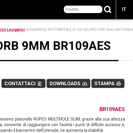
IT
rici
Levigatrici
LEVIGATRICE ROTORBITALE Ø 150 VELCRO ORB 9mm BR109AES
 ORB 9MM BR109AES
CONTATTACI
DOWNLOADS
STAMPA
file_present
cloud_upload
print
BR109AES
ovissimo platorello RUPES MULTIHOLE SLIM, grazie alla sua altezza
a, consente di raggiungere con facilità i punti di difficile accesso e,
sando il baricentro dell’utensile, ne aumenta la stabilità.