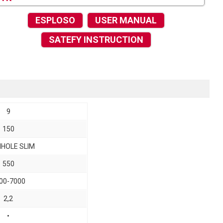
ESPLOSO
USER MANUAL
SATEFY INSTRUCTION
9
150
IHOLE SLIM
550
00-7000
2,2
•