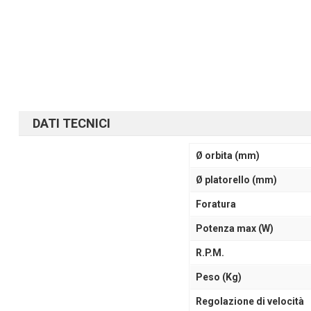
DATI TECNICI
Ø orbita (mm)
Ø platorello (mm)
Foratura
Potenza max (W)
R.P.M.
Peso (Kg)
Regolazione di velocità