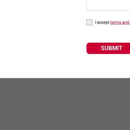
I accept
terms and 
SUBMIT