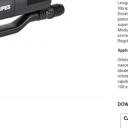
Levig
Vibra
Dotat
plato
super
Modul
sovra
Regol
Appli
Orbit
nasce 
Ideal
orbit
rapid
100 e
DO
C