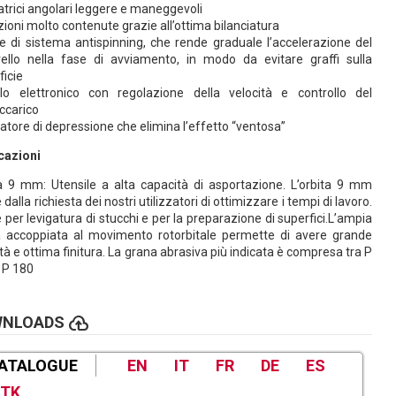
atrici angolari leggere e maneggevoli
zioni molto contenute grazie all’ottima bilanciatura
e di sistema antispinning, che rende graduale l’accelerazione del
rello nella fase di avviamento, in modo da evitare graffi sulla
ficie
o elettronico con regolazione della velocità e controllo del
ccarico
atore di depressione che elimina l’effetto “ventosa”
cazioni
a 9 mm: Utensile a alta capacità di asportazione. L’orbita 9 mm
dalla richiesta dei nostri utilizzatori di ottimizzare i tempi di lavoro.
e per levigatura di stucchi e per la preparazione di superfici.L’ampia
a accoppiata al movimento rotorbitale permette di avere grande
ità e ottima finitura. La grana abrasiva più indicata è compresa tra P
 P 180
cloud_upload
WNLOADS
ATALOGUE
EN
IT
FR
DE
ES
TK