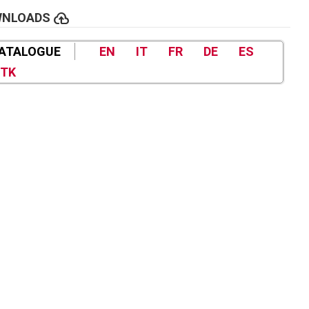
cloud_upload
WNLOADS
ATALOGUE
EN
IT
FR
DE
ES
TK