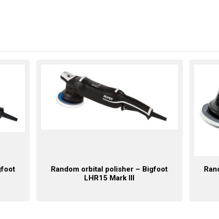
gfoot
Random orbital polisher – Bigfoot
Rand
LHR15 Mark III