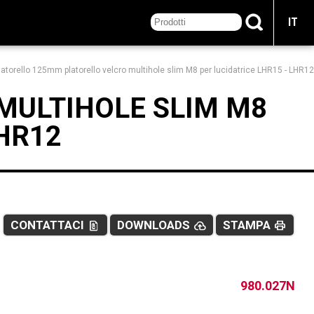
IT
latorello 125mm platorello velcro multihole slim M8 per lucidatrice LHR15 - LHR12
MULTIHOLE SLIM M8
LHR12
CONTATTACI
DOWNLOADS
STAMPA
file_present
cloud_upload
print
980.027N