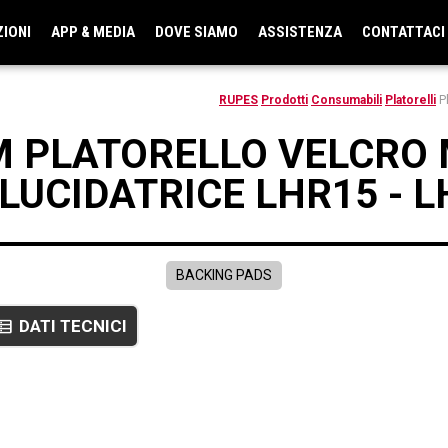
ZIONI
APP & MEDIA
DOVE SIAMO
ASSISTENZA
CONTATTACI
RUPES
Prodotti
Consumabili
Platorelli
P
 PLATORELLO VELCRO 
LUCIDATRICE LHR15 - 
BACKING PADS
DATI TECNICI
ta_table