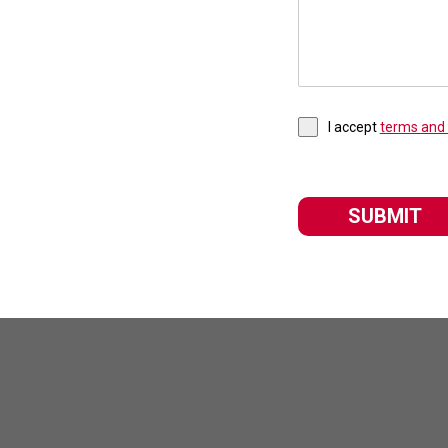
I accept
terms and 
SUBMIT