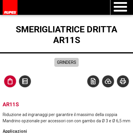
SMERIGLIATRICE DRITTA
AR11S
GRINDERS
shopping_bag
data_table
file_present
cloud_upload
print
AR11S
Riduzione ad ingranaggi per garantire il massimo della coppia
Mandrino opzionale per accessori con con gambo da Ø 3 e Ø 6,5 mm
Applicazioni