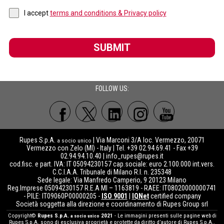
I accept
terms and conditions & Privacy policy
SUBMIT
FOLLOW US:
Rupes S.p.A.
| Via Marconi 3/A loc. Vermezzo, 20071
a socio unico
Vermezzo con Zelo (MI) - Italy | Tel. +39 02.94.69.41 - Fax +39
02.94.94.10.40 |
info_rupes@rupes.it
cod.fisc. e part. IVA: IT 05094230157 cap.sociale: euro 2.100.000 int.vers.
C.C.I.A.A. Tribunale di Milano R.I. n. 235348
Sede legale: Via Manfredo Camperio, 9 20123 Milano
Reg.Imprese 05094230157 R.E.A MI – 1163819 - RAEE: IT08020000000741
- PILE: IT09060P00000205 -
ISO 9001
|
IQNet
certified company
Società soggetta alla direzione e coordinamento di Rupes Group srl
Copyright©
Rupes S.p.A.
2021
- Le immagini presenti sulle pagine web di
a socio unico
Rupes S.p.A. sono di esclusiva proprietà e protette da diritto d’autore di Rupes S.p.A..