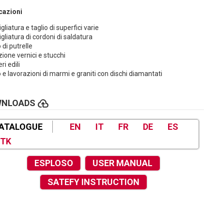
cazioni
liatura e taglio di superfici varie
gliatura di cordoni di saldatura
 di putrelle
ione vernici e stucchi
ri edili
o e lavorazioni di marmi e graniti con dischi diamantati
cloud_upload
WNLOADS
ATALOGUE
EN
IT
FR
DE
ES
TK
ESPLOSO
USER MANUAL
SATEFY INSTRUCTION