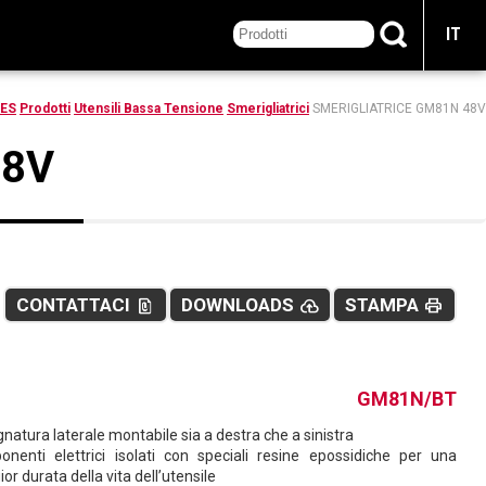
IT
ES
Prodotti
Utensili Bassa Tensione
Smerigliatrici
SMERIGLIATRICE GM81N 48V
48V
CONTATTACI
DOWNLOADS
STAMPA
file_present
cloud_upload
print
GM81N/BT
natura laterale montabile sia a destra che a sinistra
nenti elettrici isolati con speciali resine epossidiche per una
or durata della vita dell’utensile