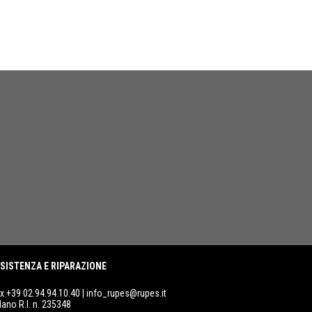
SISTENZA E RIPARAZIONE
ax +39 02.94.94.10.40 |
info_rupes@rupes.it
lano R.I. n. 235348