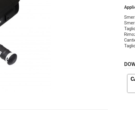
Appli
Smerig
Smeri
Taglio
Rimoz
Cantie
Tagli
DO
C