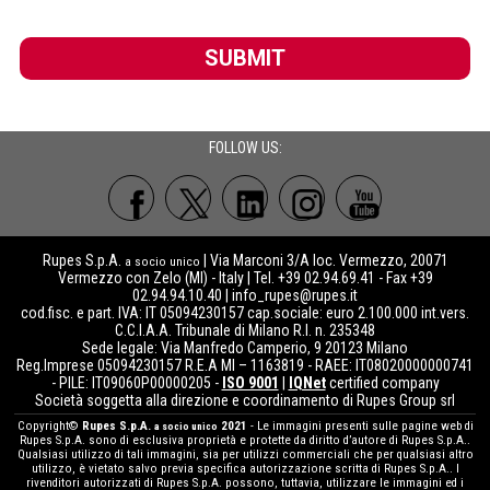
SUBMIT
FOLLOW US:
Rupes S.p.A.
| Via Marconi 3/A loc. Vermezzo, 20071
a socio unico
Vermezzo con Zelo (MI) - Italy | Tel. +39 02.94.69.41 - Fax +39
02.94.94.10.40 |
info_rupes@rupes.it
cod.fisc. e part. IVA: IT 05094230157 cap.sociale: euro 2.100.000 int.vers.
C.C.I.A.A. Tribunale di Milano R.I. n. 235348
Sede legale: Via Manfredo Camperio, 9 20123 Milano
Reg.Imprese 05094230157 R.E.A MI – 1163819 - RAEE: IT08020000000741
- PILE: IT09060P00000205 -
ISO 9001
|
IQNet
certified company
Società soggetta alla direzione e coordinamento di Rupes Group srl
Copyright©
Rupes S.p.A.
2021
- Le immagini presenti sulle pagine web di
a socio unico
Rupes S.p.A. sono di esclusiva proprietà e protette da diritto d’autore di Rupes S.p.A..
Qualsiasi utilizzo di tali immagini, sia per utilizzi commerciali che per qualsiasi altro
utilizzo, è vietato salvo previa specifica autorizzazione scritta di Rupes S.p.A.. I
rivenditori autorizzati di Rupes S.p.A. possono, tuttavia, utilizzare le immagini ed i