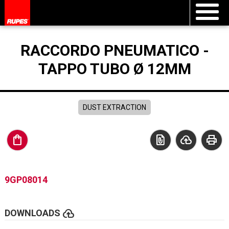
RACCORDO PNEUMATICO -
TAPPO TUBO Ø 12MM
DUST EXTRACTION
shopping_bag
file_present
cloud_upload
print
9GP08014
cloud_upload
DOWNLOADS