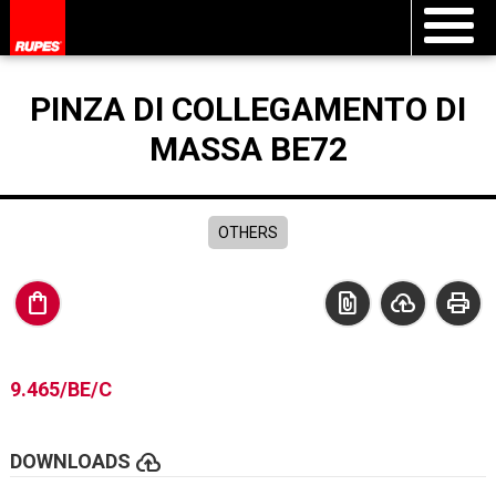
PINZA DI COLLEGAMENTO DI
MASSA BE72
OTHERS
shopping_bag
file_present
cloud_upload
print
9.465/BE/C
cloud_upload
DOWNLOADS