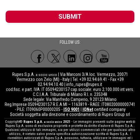
SUBMIT
FOLLOW US:
Rupes S.p.A.
| Via Marconi 3/A loc. Vermezzo, 20071
a socio unico
Vermezzo con Zelo (MI) - Italy | Tel. +39 02.94.69.41 - Fax +39
02.94.94.10.40 |
info_rupes@rupes.it
cod.fisc. e part. IVA: IT 05094230157 cap.sociale: euro 2.100.000 int.vers.
C.C.I.A.A. Tribunale di Milano R.I. n. 235348
Sede legale: Via Manfredo Camperio, 9 20123 Milano
Reg.Imprese 05094230157 R.E.A MI – 1163819 - RAEE: IT08020000000741
- PILE: IT09060P00000205 -
ISO 9001
|
IQNet
certified company
Società soggetta alla direzione e coordinamento di Rupes Group srl
Copyright©
Rupes S.p.A.
2021
- Le immagini presenti sulle pagine web di
a socio unico
Rupes S.p.A. sono di esclusiva proprietà e protette da diritto d’autore di Rupes S.p.A..
Qualsiasi utilizzo di tali immagini, sia per utilizzi commerciali che per qualsiasi altro
utilizzo, è vietato salvo previa specifica autorizzazione scritta di Rupes S.p.A.. I
rivenditori autorizzati di Rupes S.p.A. possono, tuttavia, utilizzare le immagini ed i