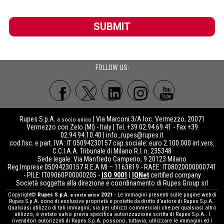
SUBMIT
FOLLOW US:
Rupes S.p.A.
| Via Marconi 3/A loc. Vermezzo, 20071
a socio unico
Vermezzo con Zelo (MI) - Italy | Tel. +39 02.94.69.41 - Fax +39
02.94.94.10.40 |
info_rupes@rupes.it
cod.fisc. e part. IVA: IT 05094230157 cap.sociale: euro 2.100.000 int.vers.
C.C.I.A.A. Tribunale di Milano R.I. n. 235348
Sede legale: Via Manfredo Camperio, 9 20123 Milano
Reg.Imprese 05094230157 R.E.A MI – 1163819 - RAEE: IT08020000000741
- PILE: IT09060P00000205 -
ISO 9001
|
IQNet
certified company
Società soggetta alla direzione e coordinamento di Rupes Group srl
Copyright©
Rupes S.p.A.
2021
- Le immagini presenti sulle pagine web di
a socio unico
Rupes S.p.A. sono di esclusiva proprietà e protette da diritto d’autore di Rupes S.p.A..
Qualsiasi utilizzo di tali immagini, sia per utilizzi commerciali che per qualsiasi altro
utilizzo, è vietato salvo previa specifica autorizzazione scritta di Rupes S.p.A.. I
rivenditori autorizzati di Rupes S.p.A. possono, tuttavia, utilizzare le immagini ed i