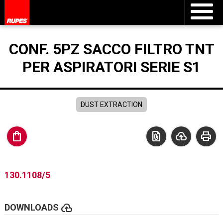
CONF. 5PZ SACCO FILTRO TNT
PER ASPIRATORI SERIE S1
DUST EXTRACTION
shopping_bag
file_present
cloud_upload
print
130.1108/5
cloud_upload
DOWNLOADS