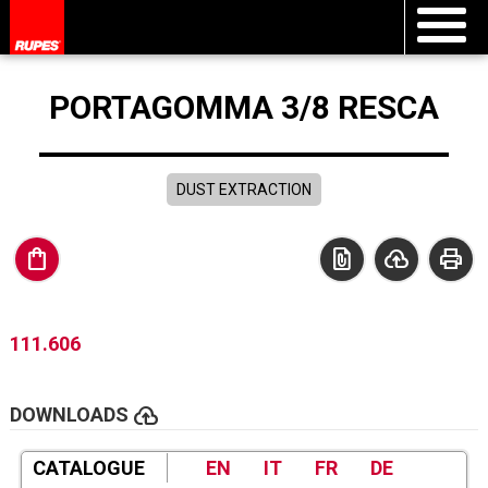
PORTAGOMMA 3/8 RESCA
DUST EXTRACTION
shopping_bag
file_present
cloud_upload
print
111.606
cloud_upload
DOWNLOADS
CATALOGUE
EN
IT
FR
DE