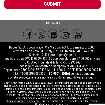
SUBMIT
FOLLOW US:
Rupes S.p.A.
| Via Marconi 3/A loc. Vermezzo, 20071
a socio unico
Vermezzo con Zelo (MI) - Italy | Tel. +39 02.94.69.41 - Fax +39
02.94.94.10.40 |
info_rupes@rupes.it
cod.fisc. e part. IVA: IT 05094230157 cap.sociale: euro 2.100.000 int.vers.
C.C.I.A.A. Tribunale di Milano R.I. n. 235348
Sede legale: Via Manfredo Camperio, 9 20123 Milano
Reg.Imprese 05094230157 R.E.A MI – 1163819 - RAEE: IT08020000000741
- PILE: IT09060P00000205 -
ISO 9001
|
IQNet
certified company
Società soggetta alla direzione e coordinamento di Rupes Group srl
Copyright©
Rupes S.p.A.
2021
- Le immagini presenti sulle pagine web di
a socio unico
Rupes S.p.A. sono di esclusiva proprietà e protette da diritto d’autore di Rupes S.p.A..
Qualsiasi utilizzo di tali immagini, sia per utilizzi commerciali che per qualsiasi altro
utilizzo, è vietato salvo previa specifica autorizzazione scritta di Rupes S.p.A.. I
rivenditori autorizzati di Rupes S.p.A. possono, tuttavia, utilizzare le immagini ed i
contenuti messi a loro disposizione tramite il Marketing Centre
(
https://download.rupes.com
), previa registrazione ed accettazione dei Termini e
Condizioni d’uso dello stesso.