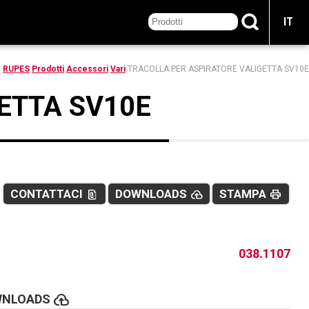
IT
RUPES
Prodotti
Accessori
Vari
TRACOLLA PER ASPIRATORE VALIGETTA SV10E
ETTA SV10E
CONTATTACI
DOWNLOADS
STAMPA
file_present
cloud_upload
print
038.1107
cloud_upload
WNLOADS