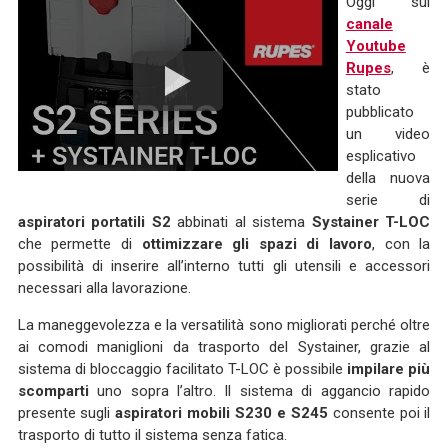
Oggi sul
canale
Youtube
Rupes
, è
stato
pubblicato
un video
esplicativo
della nuova
serie di
aspiratori portatili S2
abbinati al sistema
Systainer
T-LOC
che permette di
ottimizzare gli spazi di lavoro
, con la
possibilità di inserire all’interno tutti gli utensili e accessori
necessari alla lavorazione.
La maneggevolezza e la versatilità sono migliorati perché oltre
ai comodi maniglioni da trasporto del Systainer, grazie al
sistema di bloccaggio facilitato T-LOC è possibile
impilare più
scomparti
uno sopra l’altro. Il sistema di aggancio rapido
presente sugli
aspiratori mobili S230 e S245
consente poi il
trasporto di tutto il sistema senza fatica.