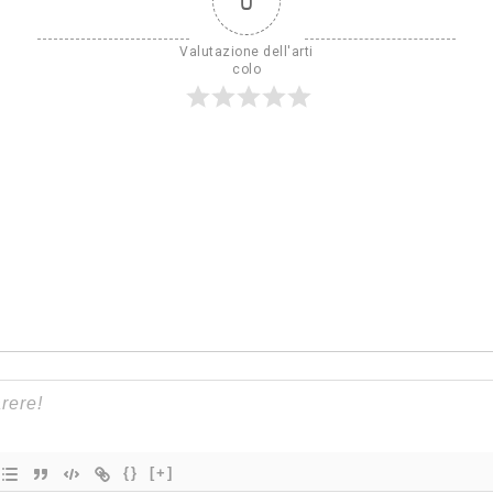
0
Valutazione dell'arti
colo
{}
[+]