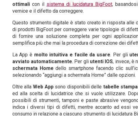
ottimali
con il
sistema di lucidatura BigFoot
, basandosi 
vernice e il difetto da correggere.
Questo strumento digitale è stato creato in risposta alle
di prodotti BigFoot per correggere varie tipologie di difet
di fornire una soluzione completa per ogni applicaz
semplifica più che mai la procedura di correzione dei difett
La App è
molto intuitiva e facile da usare
. Per gli
ute
avviato automaticamente
. Per gli
utenti IOS
, invece, è
schermata Home
dello smartphone facendo clic sull’ic
selezionando “aggiungi a schermata Home” dalle opzioni.
Oltre alla
Web App
sono disponibili delle
tabelle stampab
ed alla scelta di lucidatrice che si vuole utilizzare. Dop
possibili di strumenti, tamponi e paste abrasive vengono 
indica i diversi tipi di difetti, mentre accanto ad essi 
consumo in relazione a ciascuno strumento di lucidatura B