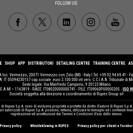
FOLLOW US:
E
SHOP
APP
DISTRIBUTORI
DETAILING CENTRE
TRAINING CENTRE
AS
A loc. Vermezzo, 20071 Vermezzo con Zelo (MI) - Italy | Tel. +39 02.94.69.41 - F
IVA: IT 05094230157 cap.sociale: euro 2.100.000 int.vers. C.C.I.A.A. Tribunale di Mi
Sede legale: Via Manfredo Camperio, 9 20123 Milano
E.A MI – 1163819 - RAEE: IT08020000000741 - PILE: IT09060P00000205 -
ISO 9
Società soggetta alla direzione e coordinamento di Rupes Group srl
i Rupes S.p.A. sono di esclusiva proprietà e protette da diritto d’autore di Rupes S.p.A.. Q
itori autorizzati di Rupes S.p.A. possono, tuttavia, utilizzare le immagini ed i contenuti me
registrazione ed accettazione dei Termini e Condizioni d’uso dello stesso.
Privacy policy
Whistleblowing in RUPES
Privacy policy per clienti e fornitor