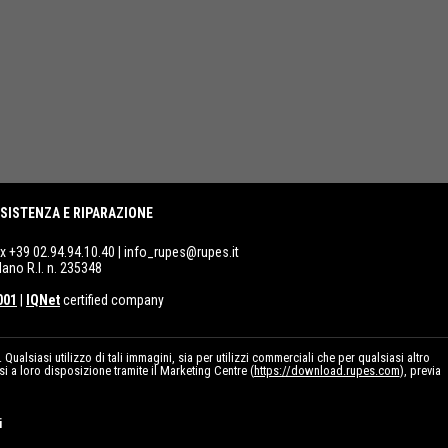
SISTENZA E RIPARAZIONE
ax +39 02.94.94.10.40 |
info_rupes@rupes.it
lano R.I. n. 235348
001
|
IQNet
certified company
ualsiasi utilizzo di tali immagini, sia per utilizzi commerciali che per qualsiasi altro
ssi a loro disposizione tramite il Marketing Centre (
https://download.rupes.com
), previa
i