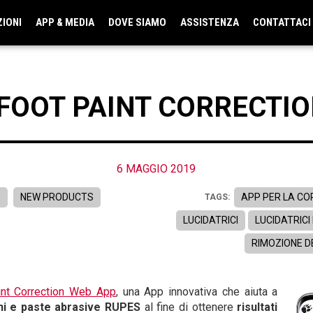
ZIONI
APP & MEDIA
DOVE SIAMO
ASSISTENZA
CONTATTACI
FOOT PAINT CORRECTI
6 MAGGIO 2019
S
NEW PRODUCTS
APP PER LA CO
TAGS:
LUCIDATRICI
LUCIDATRICI
RIMOZIONE DE
int Correction Web App
, una App innovativa che aiuta a
oni e paste abrasive RUPES
al fine di ottenere
risultati