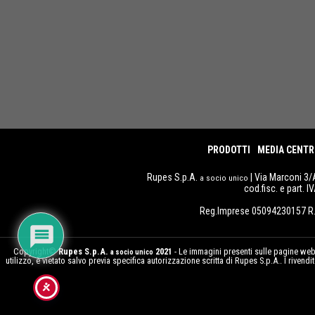
PRODOTTI
MEDIA CENTR
Rupes S.p.A.
| Via Marconi 3/
a socio unico
cod.fisc. e part. 
Reg.Imprese 05094230157 R.
Copyright©
Rupes S.p.A.
2021
- Le immagini presenti sulle pagine web d
a socio unico
utilizzo, è vietato salvo previa specifica autorizzazione scritta di Rupes S.p.A.. I rivend