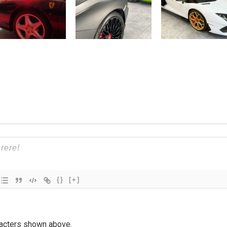
{}
[+]
racters shown above.