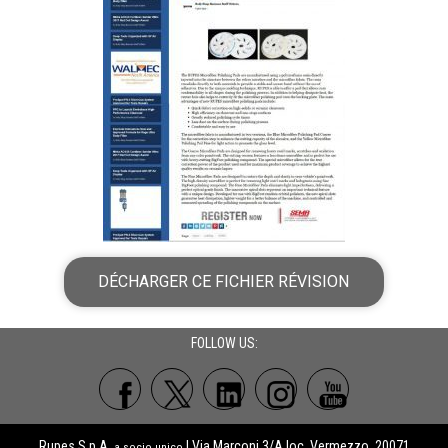
DÉCHARGER CE FICHIER RÉVISION
FOLLOW US:
Rupes S.p.A.
| Via Marconi 3/A loc. Vermezzo, 20071
a socio unico