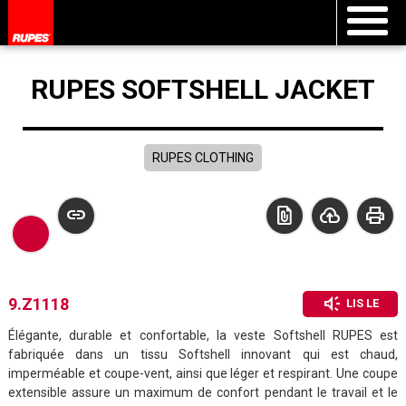
RUPES SOFTSHELL JACKET
RUPES CLOTHING
link
file_present
cloud_upload
print
brand_awareness
9.Z1118
LIS LE
Élégante, durable et confortable, la veste Softshell RUPES est
fabriquée dans un tissu Softshell innovant qui est chaud,
imperméable et coupe-vent, ainsi que léger et respirant. Une coupe
extensible assure un maximum de confort pendant le travail et le