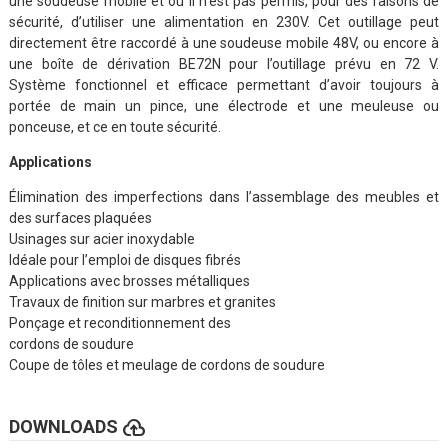
une soudeuse mobile et où il n’est pas permis, pour des raisons de
sécurité, d’utiliser une alimentation en 230V. Cet outillage peut
directement être raccordé à une soudeuse mobile 48V, ou encore à
une boîte de dérivation BE72N pour l’outillage prévu en 72 V.
Système fonctionnel et efficace permettant d’avoir toujours à
portée de main un pince, une électrode et une meuleuse ou
ponceuse, et ce en toute sécurité.
Applications
Élimination des imperfections dans l’assemblage des meubles et
des surfaces plaquées
Usinages sur acier inoxydable
Idéale pour l’emploi de disques fibrés
Applications avec brosses métalliques
Travaux de finition sur marbres et granites
Ponçage et reconditionnement des
cordons de soudure
Coupe de tôles et meulage de cordons de soudure
cloud_upload
DOWNLOADS