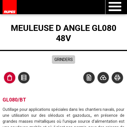
MEULEUSE D ANGLE GL080
48V
GRINDERS
shopping_bag
data_table
file_present
cloud_upload
print
GL080/BT
Outillage pour applications spéciales dans les chantiers navals, pour
une utilisation sur des oléoducs et gazoducs,, en présence de
grandes masses métalliques où l’unique source d’alimentation est