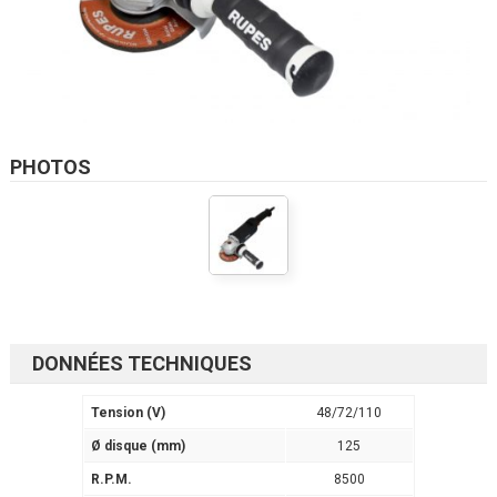
PHOTOS
DONNÉES TECHNIQUES
Tension (V)
48/72/110
Ø disque (mm)
125
R.P.M.
8500