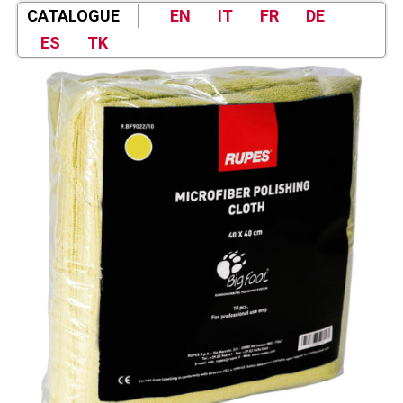
CATALOGUE
EN
IT
FR
DE
ES
TK