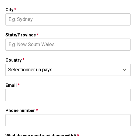
City
*
State/Province
*
Country
*
Sélectionner un pays
Email
*
Phone number
*
What do you need assistance with *
*