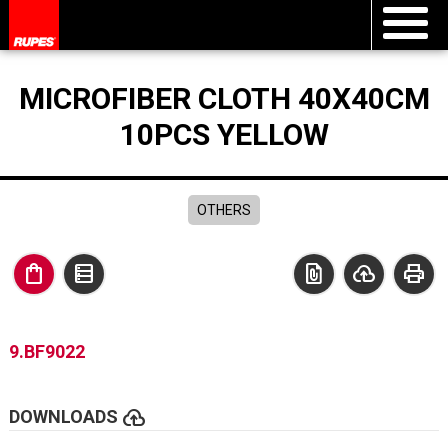
MICROFIBER CLOTH 40X40CM
10PCS YELLOW
OTHERS
shopping_bag
data_table
file_present
cloud_upload
print
9.BF9022
cloud_upload
DOWNLOADS