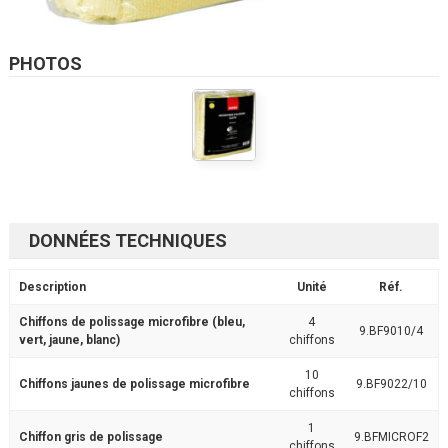
PHOTOS
DONNÉES TECHNIQUES
Description
Unité
Réf.
Chiffons de polissage microfibre (bleu,
4
9.BF9010/4
vert, jaune, blanc)
chiffons
10
Chiffons jaunes de polissage microfibre
9.BF9022/10
chiffons
1
Chiffon gris de polissage
9.BFMICROF2
chiffons